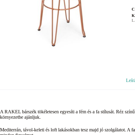
C
K
L
Leír
A RAKEL bárszék tökéletesen egyesíti a fém és a fa stílusát. Réz szín
környezetbe ajánljuk.
Mediterrán, távol-keleti és loft lakásokban tesz majd jó szolgálatot. A