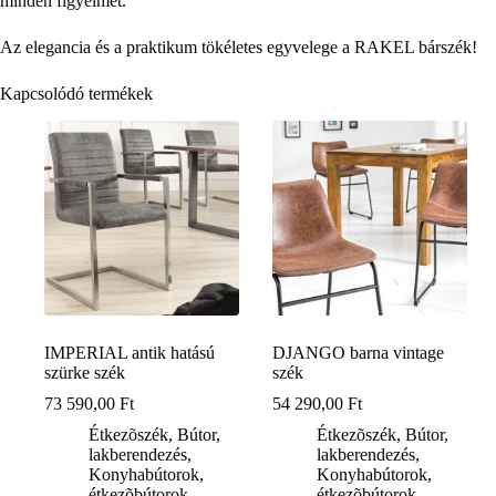
minden figyelmet.
Az elegancia és a praktikum tökéletes egyvelege a RAKEL bárszék!
Kapcsolódó termékek
IMPERIAL antik hatású
DJANGO barna vintage
szürke szék
szék
73 590,00
Ft
54 290,00
Ft
Étkezõszék
,
Bútor,
Étkezõszék
,
Bútor,
lakberendezés
,
lakberendezés
,
Konyhabútorok,
Konyhabútorok,
étkezõbútorok
étkezõbútorok