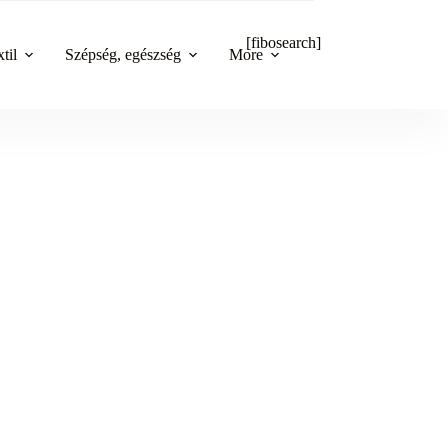
[fibosearch]
til
Szépség, egészség
More