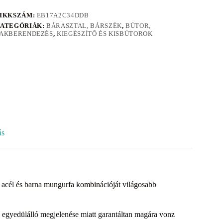
IKKSZÁM:
EB17A2C34DDB
ATEGÓRIÁK:
BÁRASZTAL, BÁRSZÉK
,
BÚTOR,
AKBERENDEZÉS
,
KIEGÉSZÍTÕ ÉS KISBÚTOROK
ás
ű acél és barna mungurfa kombinációját világosabb
 fa egyedülálló megjelenése miatt garantáltan magára vonz