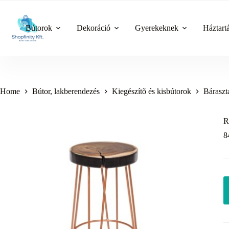
Skip
to
content
Bútorok
Dekoráció
Gyerekeknek
Háztart
Home
Bútor, lakberendezés
Kiegészítõ és kisbútorok
Báraszt
R
8