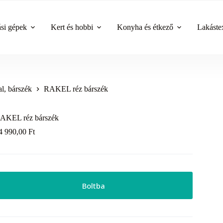
ási gépek
Kert és hobbi
Konyha és étkező
Lakástex
al, bárszék
RAKEL réz bárszék
AKEL réz bárszék
4 990,00
Ft
Boltba