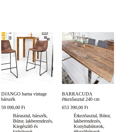
DJANGO barna vintage
BARRACUDA
bárszék
étkezőasztal 240 cm
59 090,00
Ft
653 390,00
Ft
Bárasztal, bárszék
,
Étkezõasztal
,
Bútor,
Bútor, lakberendezés
,
lakberendezés
,
Kiegészítõ és
Konyhabútorok,
kisbútorok
étkezõbútorok