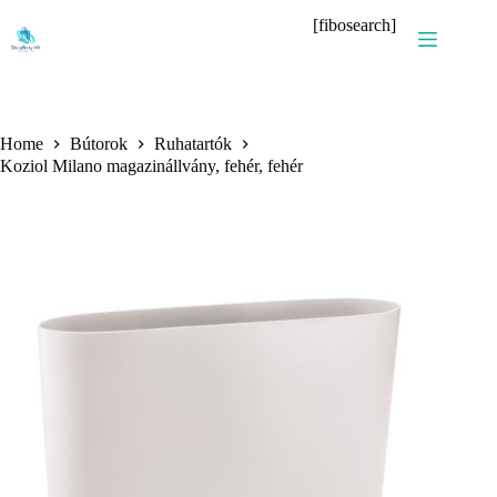
Skip
[fibosearch]
to
content
Home
Bútorok
Ruhatartók
Koziol Milano magazinállvány, fehér, fehér