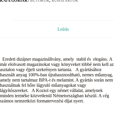
KATEGÓRIÁK:
BÚTOROK
,
RUHATARTÓK
Leírás
Eredeti dizájner magazinállvány, amely stabil és elegáns. A
már elolvasott magazinokat vagy könyveket többé nem kell az
asztalon vagy éjjeli szekrényen tartania. A gyártásához
használt anyag 100%-ban újrahasznosítható, nemes műanyag,
amely nem tartalmaz BPA-t és melamint. A gyártás során nem
használnak fel hőre lágyuló műanyagokat vagy
lágyítószereket. A Koziol egy német vállalat, amelynek
minden terméke közvetlenül Németországban készül. A cég
számos nemzetközi formatervezési díjat nyert.