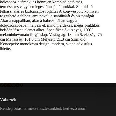
kölcsönöz a térnek, és könnyen kombinálható más,
természetes vagy semleges tónusú bútorokkal. Sokoldalú
felhasználás és biztonságos rögzítés A könyvespolc könnyen
rögzíthető a falhoz, ami növeli a stabilitását és biztonságát.
Akár a nappaliban, akár a hálószobában vagy a
dolgozószobában helyezi el, mindig érdekes, mégis praktikus
belsőépítészeti elemet alkot. Specifikációk: Anyag: 100%
melaminbevonatú forgácslap. Vastagság: 18 mm Szélesség: 75
cm Magasság: 161,3 cm Mélység: 21,3 cm Szín: dió
Koncepció: monokróm design, modern, skandináv stílus
ihlette.
Választék
Rendelj óriási termékválasztékunkból, kedvező áron!