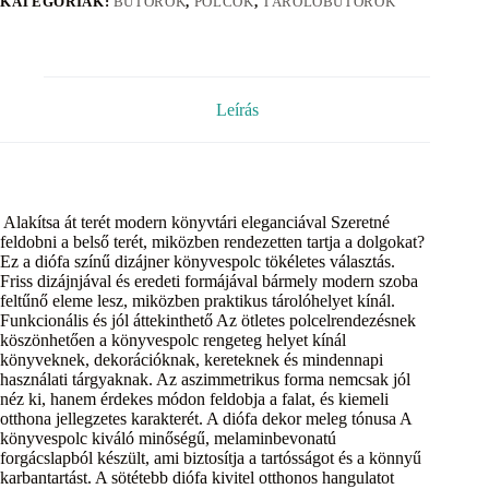
KATEGÓRIÁK:
BÚTOROK
,
POLCOK
,
TÁROLÓBÚTOROK
Leírás
Alakítsa át terét modern könyvtári eleganciával Szeretné
feldobni a belső terét, miközben rendezetten tartja a dolgokat?
Ez a diófa színű dizájner könyvespolc tökéletes választás.
Friss dizájnjával és eredeti formájával bármely modern szoba
feltűnő eleme lesz, miközben praktikus tárolóhelyet kínál.
Funkcionális és jól áttekinthető Az ötletes polcelrendezésnek
köszönhetően a könyvespolc rengeteg helyet kínál
könyveknek, dekorációknak, kereteknek és mindennapi
használati tárgyaknak. Az aszimmetrikus forma nemcsak jól
néz ki, hanem érdekes módon feldobja a falat, és kiemeli
otthona jellegzetes karakterét. A diófa dekor meleg tónusa A
könyvespolc kiváló minőségű, melaminbevonatú
forgácslapból készült, ami biztosítja a tartósságot és a könnyű
karbantartást. A sötétebb diófa kivitel otthonos hangulatot