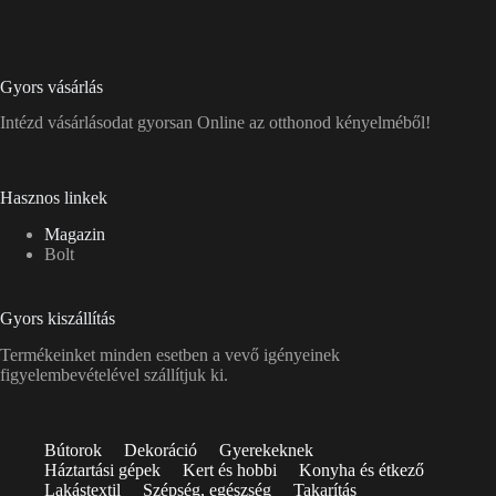
Gyors vásárlás
Intézd vásárlásodat gyorsan Online az otthonod kényelméből!
Hasznos linkek
Magazin
Bolt
Gyors kiszállítás
Termékeinket minden esetben a vevő igényeinek
figyelembevételével szállítjuk ki.
Bútorok
Dekoráció
Gyerekeknek
Háztartási gépek
Kert és hobbi
Konyha és étkező
Lakástextil
Szépség, egészség
Takarítás