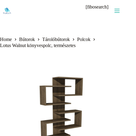
Skip
[fibosearch]
to
content
Home
Bútorok
Tárolóbútorok
Polcok
Lotus Walnut könyvespolc, természetes