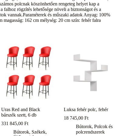
 A számos polcnak köszönhetően rengeteg helyet kap a
 falhoz rögzítés lehetősége növeli a biztonságot és a
llatok vannak.Paraméterek és műszaki adatok Anyag: 100%
m magasság: 162 cm mélység: 20 cm szín: fehér falra
Uras Red and Black
Luksa fehér polc, fehér
bárszék szett, 6 db
18 745,00
Ft
331 845,00
Ft
Bútorok
,
Polcok és
Bútorok
,
Székek
,
polcrendszerek