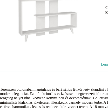
C
K
Leír
Teremtsen otthonában hangulatos és barátságos légkört egy skandináv kö
modern eleganciát. Ez a funkcionális és ízlésesen megtervezett bútordar
rengeteg helyet kínál kedvenc könyveinek és dekorációinak is.A letiszt
minimalista kialakítás tökéletesen illeszkedik bármely modern térbe. A 
és friss, harmonikus, légies és rendezett környezetet teremt.A 18 mm 