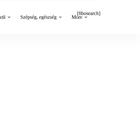
[fibosearch]
til
Szépség, egészség
More