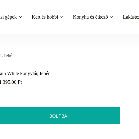
ási gépek
Kert és hobbi
Konyha és étkező
Lakástex
, fehér
ain White könyvtár, fehér
1 395,00
Ft
BOLTBA