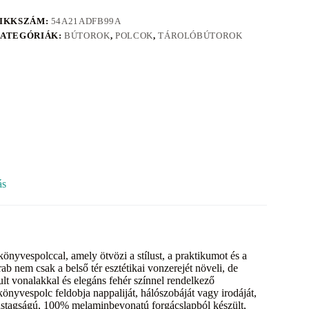
IKKSZÁM:
54A21ADFB99A
ATEGÓRIÁK:
BÚTOROK
,
POLCOK
,
TÁROLÓBÚTOROK
ás
nyvespolccal, amely ötvözi a stílust, a praktikumot és a
ab nem csak a belső tér esztétikai vonzerejét növeli, de
ult vonalakkal és elegáns fehér színnel rendelkező
könyvespolc feldobja nappaliját, hálószobáját vagy irodáját,
vastagságú, 100% melaminbevonatú forgácslapból készült,