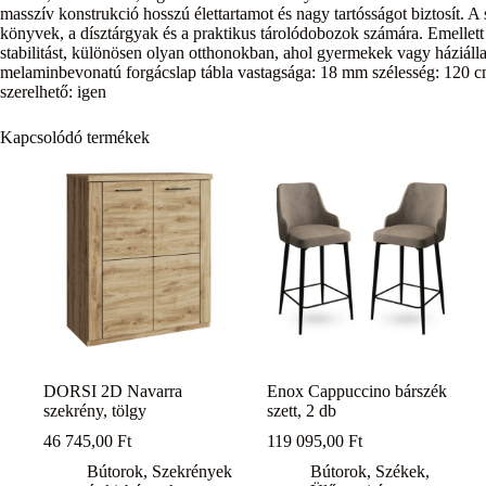
masszív konstrukció hosszú élettartamot és nagy tartósságot biztosít.
könyvek, a dísztárgyak és a praktikus tárolódobozok számára. Emellett a
stabilitást, különösen olyan otthonokban, ahol gyermekek vagy háziá
melaminbevonatú forgácslap tábla vastagsága: 18 mm szélesség: 120 c
szerelhető: igen
Kapcsolódó termékek
DORSI 2D Navarra
Enox Cappuccino bárszék
szekrény, tölgy
szett, 2 db
46 745,00
Ft
119 095,00
Ft
Bútorok
,
Szekrények
Bútorok
,
Székek
,