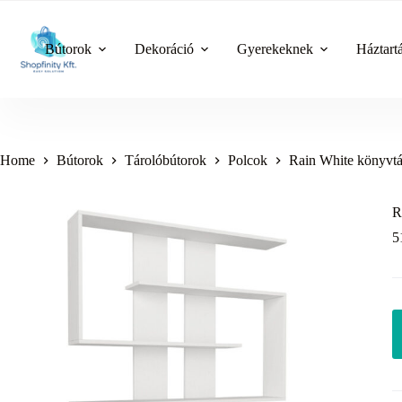
Skip
to
content
Bútorok
Dekoráció
Gyerekeknek
Háztart
Home
Bútorok
Tárolóbútorok
Polcok
Rain White könyvtár
R
5