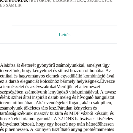
KATEGÓRIÁK:
BÚTOROK
,
ÜLŐGARNITÚRA
,
ZSÁMOLYOK
ÉS SÁMLIK
Leírás
Alakítsa át életterét gyönyörű zsámolyunkkal, amelyet úgy
terveztünk, hogy kényelmet és stílust hozzon otthonába. Az
etnikai és hagyományos elemek egyedülálló kombinációjával
ez a darab eleganciát kölcsönöz bármely helyiségnek.Élvezze
a természetet és az évszakokatMerüljön el a természet
szépségében zsámolyunk lenyűgöző virágmintájával. A tavasz
élénk színei által inspirált darab meleg és hívogató hangulatot
teremt otthonában. Akár vendégeket fogad, akár csak pihen,
zsámolyunk tökéletes társ lesz.Páratlan kényelem és
tartósságSzékünk masszív bükkfa és MDF vázból készült, és
hosszú élettartamot garantál. A 32 DNS habszivacs kivételes
kényelmet biztosít, hogy egy hosszú nap után hátradőlhessen
és pihenhessen. A könnyen tisztítható anyag problémamentes