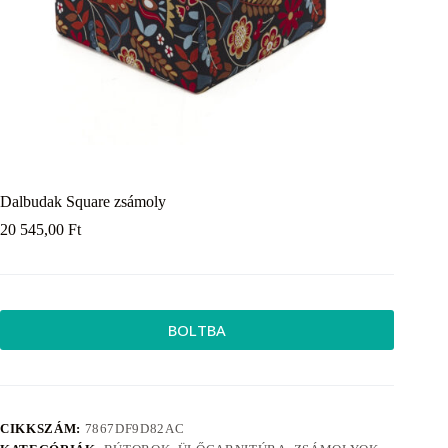
Dalbudak Square zsámoly
20 545,00
Ft
BOLTBA
CIKKSZÁM:
7867DF9D82AC