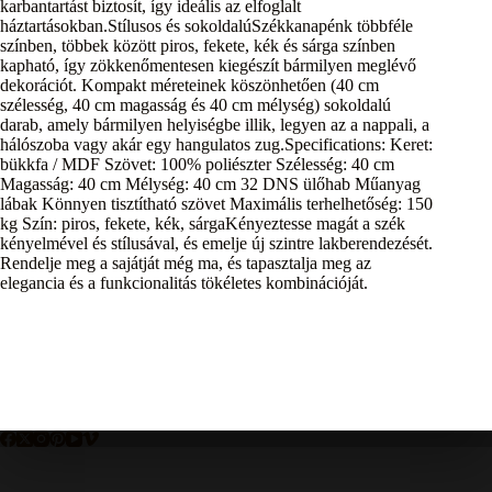
karbantartást biztosít, így ideális az elfoglalt
háztartásokban.Stílusos és sokoldalúSzékkanapénk többféle
színben, többek között piros, fekete, kék és sárga színben
kapható, így zökkenőmentesen kiegészít bármilyen meglévő
dekorációt. Kompakt méreteinek köszönhetően (40 cm
szélesség, 40 cm magasság és 40 cm mélység) sokoldalú
darab, amely bármilyen helyiségbe illik, legyen az a nappali, a
hálószoba vagy akár egy hangulatos zug.Specifications: Keret:
bükkfa / MDF Szövet: 100% poliészter Szélesség: 40 cm
Magasság: 40 cm Mélység: 40 cm 32 DNS ülőhab Műanyag
lábak Könnyen tisztítható szövet Maximális terhelhetőség: 150
kg Szín: piros, fekete, kék, sárgaKényeztesse magát a szék
kényelmével és stílusával, és emelje új szintre lakberendezését.
Rendelje meg a sajátját még ma, és tapasztalja meg az
elegancia és a funkcionalitás tökéletes kombinációját.