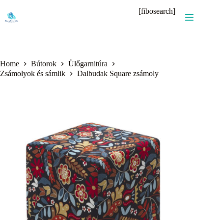
Skip
[fibosearch]
to
content
Home
Bútorok
Ülőgarnitúra
Zsámolyok és sámlik
Dalbudak Square zsámoly