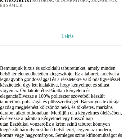
KATEGÓRIÁK:
BÚTOROK
,
ÜLŐGARNITÚRA
,
ZSÁMOLYOK
ÉS SÁMLIK
Leírás
Bemutatjuk luxus és sokoldalú taburetünket, amely minden
belső tér elengedhetetlen kiegészítője. Ez a taburet, amelyet a
legnagyobb gondossággal és a részletekre való odafigyeléssel
készítettek, úgy lett kialakítva, hogy kényelmet és stílust
vigyen az Ön lakóterébe.Páratlan kényelem és
eleganciaÉlvezze a 100% poliészter szövetből készült
taburetünk puhaságát és plüssszerűségét. Bársonyos textúrája
gazdag megjelenést kölcsönöz neki, és tökéletes, markáns
darabot alkot otthonában. Merüljön el a kényelmes ölelésében,
és élvezze a páratlan kényelmet egy hosszú nap
után.Esztétikai vonzerőEz a krém színű taburet könnyen
kiegészíti bármilyen stílusú belső teret, legyen az modern,
kortárs vagy hagyományos. Semleges színe kifinomultságot és