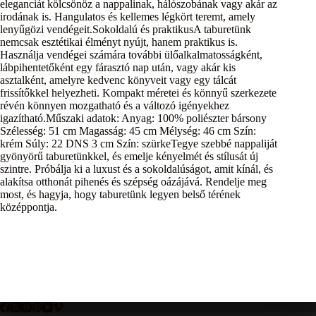
eleganciát kölcsönöz a nappalinak, hálószobának vagy akár az
irodának is. Hangulatos és kellemes légkört teremt, amely
lenyűgözi vendégeit.Sokoldalú és praktikusA taburetünk
nemcsak esztétikai élményt nyújt, hanem praktikus is.
Használja vendégei számára további ülőalkalmatosságként,
lábpihentetőként egy fárasztó nap után, vagy akár kis
asztalként, amelyre kedvenc könyveit vagy egy tálcát
frissítőkkel helyezheti. Kompakt méretei és könnyű szerkezete
révén könnyen mozgatható és a változó igényekhez
igazítható.Műszaki adatok: Anyag: 100% poliészter bársony
Szélesség: 51 cm Magasság: 45 cm Mélység: 46 cm Szín:
krém Súly: 22 DNS 3 cm Szín: szürkeTegye szebbé nappaliját
gyönyörű taburetünkkel, és emelje kényelmét és stílusát új
szintre. Próbálja ki a luxust és a sokoldalúságot, amit kínál, és
alakítsa otthonát pihenés és szépség oázájává. Rendelje meg
most, és hagyja, hogy taburetünk legyen belső térének
középpontja.