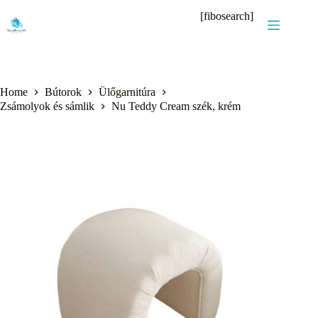
Skip
[fibosearch]
to
content
Home
Bútorok
Ülőgarnitúra
Zsámolyok és sámlik
Nu Teddy Cream szék, krém