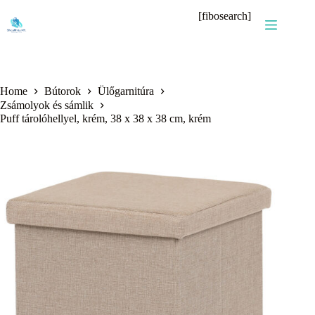
Skip
[fibosearch]
to
content
Home
Bútorok
Ülőgarnitúra
Zsámolyok és sámlik
Puff tárolóhellyel, krém, 38 x 38 x 38 cm, krém