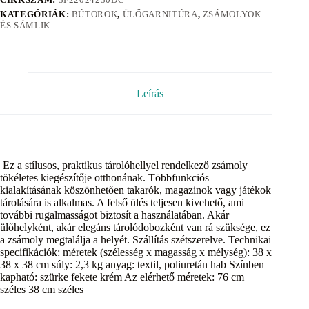
KATEGÓRIÁK:
BÚTOROK
,
ÜLŐGARNITÚRA
,
ZSÁMOLYOK
ÉS SÁMLIK
Leírás
Ez a stílusos, praktikus tárolóhellyel rendelkező zsámoly
tökéletes kiegészítője otthonának. Többfunkciós
kialakításának köszönhetően takarók, magazinok vagy játékok
tárolására is alkalmas. A felső ülés teljesen kivehető, ami
további rugalmasságot biztosít a használatában. Akár
ülőhelyként, akár elegáns tárolódobozként van rá szüksége, ez
a zsámoly megtalálja a helyét. Szállítás szétszerelve. Technikai
specifikációk: méretek (szélesség x magasság x mélység): 38 x
38 x 38 cm súly: 2,3 kg anyag: textil, poliuretán hab Színben
kapható: szürke fekete krém Az elérhető méretek: 76 cm
széles 38 cm széles