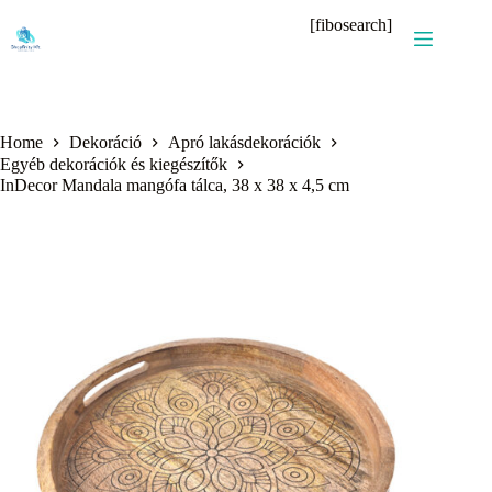
Skip
[fibosearch]
to
content
Home
Dekoráció
Apró lakásdekorációk
Egyéb dekorációk és kiegészítők
InDecor Mandala mangófa tálca, 38 x 38 x 4,5 cm