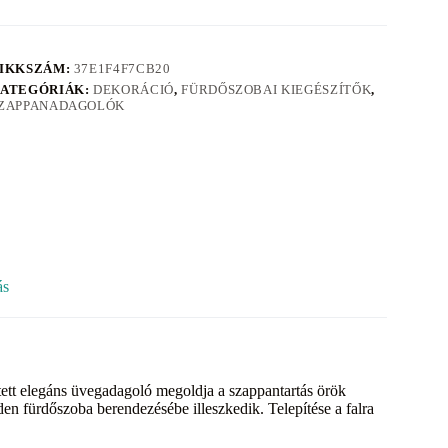
IKKSZÁM:
37E1F4F7CB20
ATEGÓRIÁK:
DEKORÁCIÓ
,
FÜRDŐSZOBAI KIEGÉSZÍTŐK
,
ZAPPANADAGOLÓK
ás
tett elegáns üvegadagoló megoldja a szappantartás örök
n fürdőszoba berendezésébe illeszkedik. Telepítése a falra