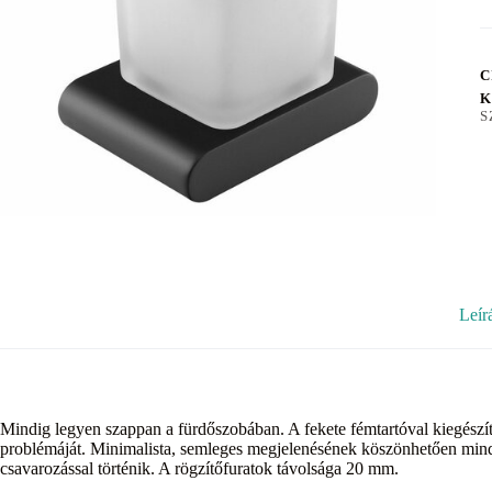
C
K
S
Leír
Mindig legyen szappan a fürdőszobában. A fekete fémtartóval kiegészí
problémáját. Minimalista, semleges megjelenésének köszönhetően minde
csavarozással történik. A rögzítőfuratok távolsága 20 mm.