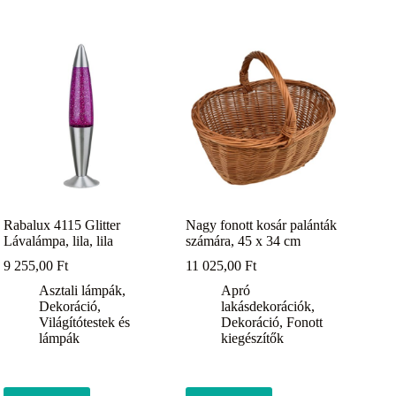
Rabalux 4115 Glitter
Nagy fonott kosár palánták
Lávalámpa, lila, lila
számára, 45 x 34 cm
9 255,00
Ft
11 025,00
Ft
Asztali lámpák
,
Apró
Dekoráció
,
lakásdekorációk
,
Világítótestek és
Dekoráció
,
Fonott
lámpák
kiegészítők