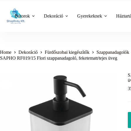
Skip
to
content
Bútorok
Dekoráció
Gyerekeknek
Háztart
Home
Dekoráció
Fürdőszobai kiegészítők
Szappanadagolók
SAPHO RF019/15 Flori szappanadagoló, feketematt/tejes üveg
S
ü
3