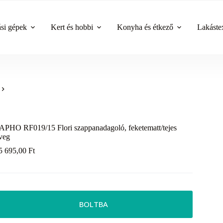
ási gépek
Kert és hobbi
Konyha és étkező
Lakástex
APHO RF019/15 Flori szappanadagoló, feketematt/tejes
veg
5 695,00
Ft
BOLTBA