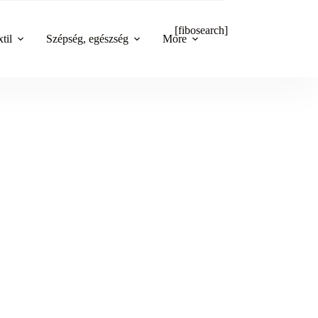
[fibosearch]
til
Szépség, egészség
More