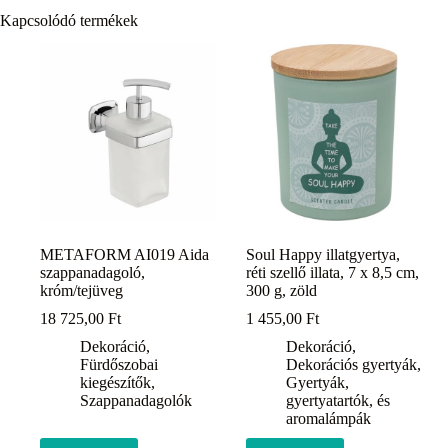
Kapcsolódó termékek
METAFORM AI019 Aida
Soul Happy illatgyertya,
szappanadagoló,
réti szellő illata, 7 x 8,5 cm,
króm/tejüveg
300 g, zöld
18 725,00
Ft
1 455,00
Ft
Dekoráció
,
Dekoráció
,
Fürdőszobai
Dekorációs gyertyák
,
kiegészítők
,
Gyertyák,
Szappanadagolók
gyertyatartók, és
aromalámpák