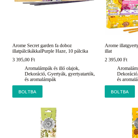
Arome Secret garden fa doboz
Arome illatgyerty
illatpálcikákkalPurple Haze, 10 pálcika
illat
3 395,00
Ft
2 395,00
Ft
Aromalámpák és illó olajok
,
Aromalámpá
Dekoráció
,
Gyertyák, gyertyatartók,
Dekoráció
és aromalámpák
és aromal
BOLTBA
BOLTBA