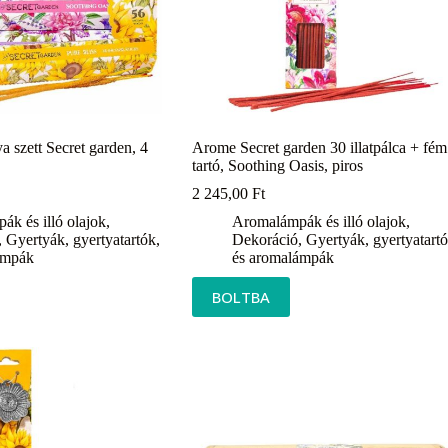
a szett Secret garden, 4
Arome Secret garden 30 illatpálca + fém
tartó, Soothing Oasis, piros
2 245,00
Ft
k és illó olajok
,
Aromalámpák és illó olajok
,
,
Gyertyák, gyertyatartók,
Dekoráció
,
Gyertyák, gyertyatartó
ámpák
és aromalámpák
BOLTBA