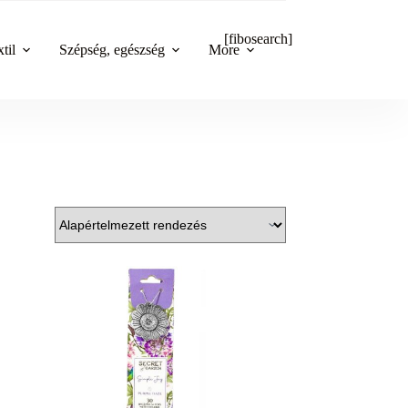
[fibosearch]
til
Szépség, egészség
More