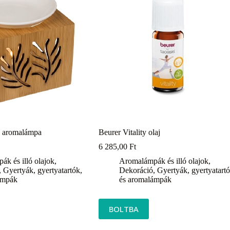
k aromalámpa
Beurer Vitality olaj
6 285,00
Ft
k és illó olajok
,
Aromalámpák és illó olajok
,
,
Gyertyák, gyertyatartók,
Dekoráció
,
Gyertyák, gyertyatartó
ámpák
és aromalámpák
BOLTBA