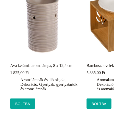
Ava kerámia aromalámpa, 8 x 12,5 cm
Bambusz levele
1 825,00
Ft
5 885,00
Ft
Aromalámpák és illó olajok
,
Aromalámpá
Dekoráció
,
Gyertyák, gyertyatartók,
Dekoráció
és aromalámpák
és aromal
BOLTBA
BOLTBA