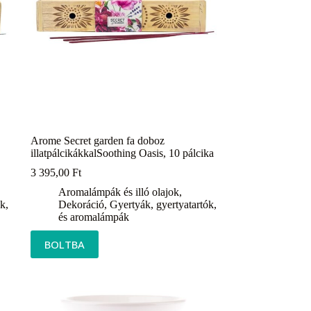
Arome Secret garden fa doboz
illatpálcikákkalSoothing Oasis, 10 pálcika
3 395,00
Ft
Aromalámpák és illó olajok
,
k,
Dekoráció
,
Gyertyák, gyertyatartók,
és aromalámpák
BOLTBA