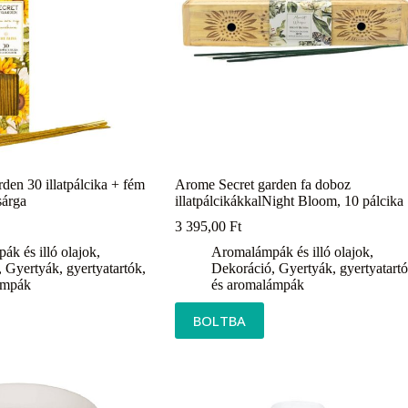
den 30 illatpálcika + fém
Arome Secret garden fa doboz
sárga
illatpálcikákkalNight Bloom, 10 pálcika
3 395,00
Ft
k és illó olajok
,
Aromalámpák és illó olajok
,
,
Gyertyák, gyertyatartók,
Dekoráció
,
Gyertyák, gyertyatartó
ámpák
és aromalámpák
BOLTBA