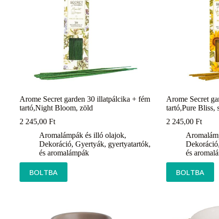
Arome Secret garden 30 illatpálcika + fém
Arome Secret gar
tartó,Night Bloom, zöld
tartó,Pure Bliss, 
2 245,00
Ft
2 245,00
Ft
Aromalámpák és illó olajok
,
Aromalámpá
Dekoráció
,
Gyertyák, gyertyatartók,
Dekoráció
és aromalámpák
és aromal
BOLTBA
BOLTBA