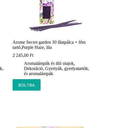
Arome Secret garden 30 illatpálca + fém
tartó,Purple Haze, lila
2 245,00
Ft
Aromalámpák és illó olajok
,
k,
Dekoráció
,
Gyertyák, gyertyatartók,
és aromalámpák
BOLTBA