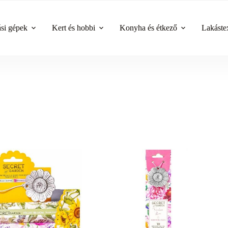
ási gépek
Kert és hobbi
Konyha és étkező
Lakástex