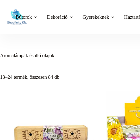
Skip
to
content
Bútorok
Dekoráció
Gyerekeknek
Háztart
Aromalámpák és illó olajok
13–24 termék, összesen 84 db