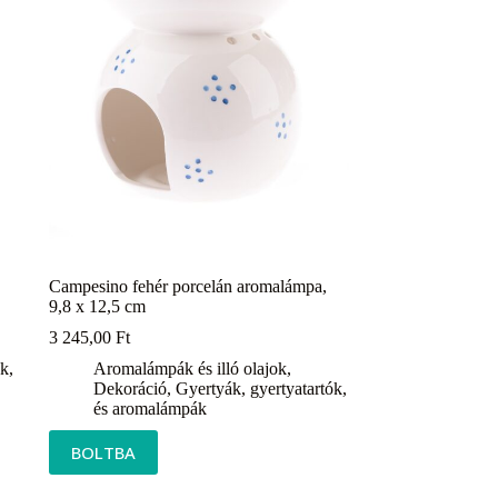
Campesino fehér porcelán aromalámpa,
9,8 x 12,5 cm
3 245,00
Ft
k,
Aromalámpák és illó olajok
,
Dekoráció
,
Gyertyák, gyertyatartók,
és aromalámpák
BOLTBA