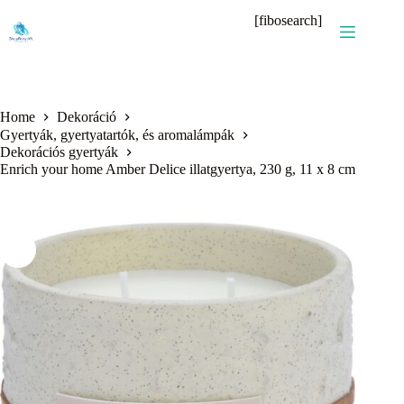
Skip
[fibosearch]
to
content
Home
Dekoráció
Gyertyák, gyertyatartók, és aromalámpák
Dekorációs gyertyák
Enrich your home Amber Delice illatgyertya, 230 g, 11 x 8 cm