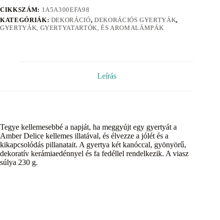
CIKKSZÁM:
1A5A300EFA98
KATEGÓRIÁK:
DEKORÁCIÓ
,
DEKORÁCIÓS GYERTYÁK
,
GYERTYÁK, GYERTYATARTÓK, ÉS AROMALÁMPÁK
Leírás
Tegye kellemesebbé a napját, ha meggyújt egy gyertyát a
Amber Delice kellemes illatával, és élvezze a jólét és a
kikapcsolódás pillanatait. A gyertya két kanóccal, gyönyörű,
dekoratív kerámiaedénnyel és fa fedéllel rendelkezik. A viasz
súlya 230 g.