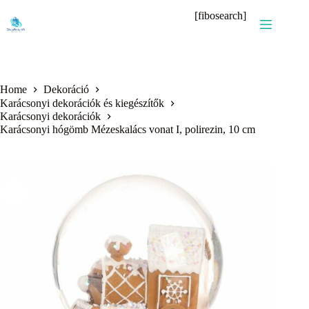
Skip
[fibosearch]
to
content
Home
Dekoráció
Karácsonyi dekorációk és kiegészítők
Karácsonyi dekorációk
Karácsonyi hógömb Mézeskalács vonat I, polirezin, 10 cm