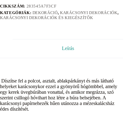
CIKKSZÁM:
283545A7F3CF
KATEGÓRIÁK:
DEKORÁCIÓ
,
KARÁCSONYI DEKORÁCIÓK
,
KARÁCSONYI DEKORÁCIÓK ÉS KIEGÉSZÍTŐK
Leírás
Díszítse fel a polcot, asztalt, ablakpárkányt és más látható
helyeket karácsonykor ezzel a gyönyörű hógömbbel, amely
egy kerek üvegbúrában vonattal, és amikor megrázza, szó
szerint csillogó hóvihart hoz létre a búra belsejében. A
karácsonyi papírnehezék hűen utánozza a mézeskalácsház
édes díszítését.