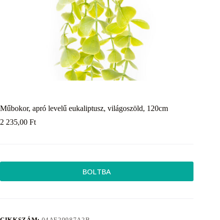
Műbokor, apró levelű eukaliptusz, világoszöld, 120cm
2 235,00
Ft
BOLTBA
CIKKSZÁM:
04AE29987A2B