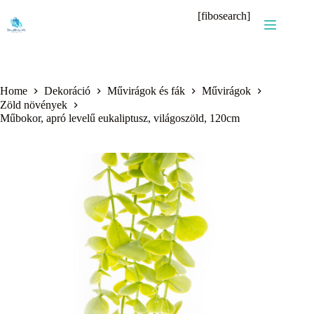
Skip
[fibosearch]
to
content
Home
Dekoráció
Művirágok és fák
Művirágok
Zöld növények
Műbokor, apró levelű eukaliptusz, világoszöld, 120cm