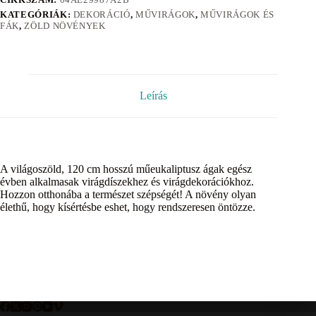
KATEGÓRIÁK:
DEKORÁCIÓ
,
MŰVIRÁGOK
,
MŰVIRÁGOK ÉS
FÁK
,
ZÖLD NÖVÉNYEK
Leírás
A világoszöld, 120 cm hosszú műeukaliptusz ágak egész
évben alkalmasak virágdíszekhez és virágdekorációkhoz.
Hozzon otthonába a természet szépségét! A növény olyan
élethű, hogy kísértésbe eshet, hogy rendszeresen öntözze.