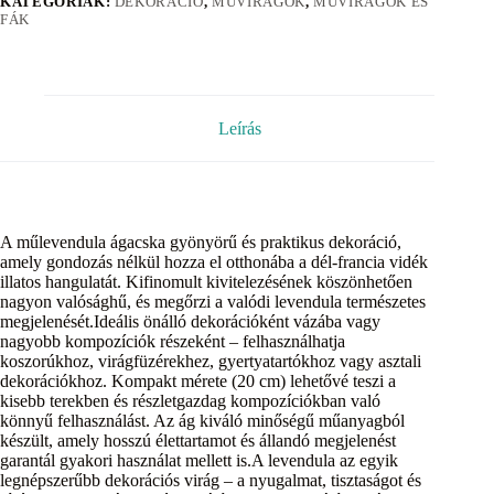
KATEGÓRIÁK:
DEKORÁCIÓ
,
MŰVIRÁGOK
,
MŰVIRÁGOK ÉS
FÁK
Leírás
A műlevendula ágacska gyönyörű és praktikus dekoráció,
amely gondozás nélkül hozza el otthonába a dél-francia vidék
illatos hangulatát. Kifinomult kivitelezésének köszönhetően
nagyon valósághű, és megőrzi a valódi levendula természetes
megjelenését.Ideális önálló dekorációként vázába vagy
nagyobb kompozíciók részeként – felhasználhatja
koszorúkhoz, virágfüzérekhez, gyertyatartókhoz vagy asztali
dekorációkhoz. Kompakt mérete (20 cm) lehetővé teszi a
kisebb terekben és részletgazdag kompozíciókban való
könnyű felhasználást. Az ág kiváló minőségű műanyagból
készült, amely hosszú élettartamot és állandó megjelenést
garantál gyakori használat mellett is.A levendula az egyik
legnépszerűbb dekorációs virág – a nyugalmat, tisztaságot és