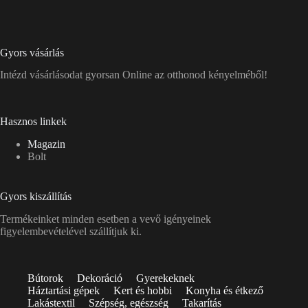
Gyors vásárlás
Intézd vásárlásodat gyorsan Online az otthonod kényelméből!
Hasznos linkek
Magazin
Bolt
Gyors kiszállítás
Termékeinket minden esetben a vevő igényeinek
figyelembevételével szállítjuk ki.
Bútorok
Dekoráció
Gyerekeknek
Háztartási gépek
Kert és hobbi
Konyha és étkező
Lakástextil
Szépség, egészség
Takarítás