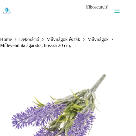
Skip
[fibosearch]
to
content
Home
Dekoráció
Művirágok és fák
Művirágok
Műlevendula ágacska, hossza 20 cm,