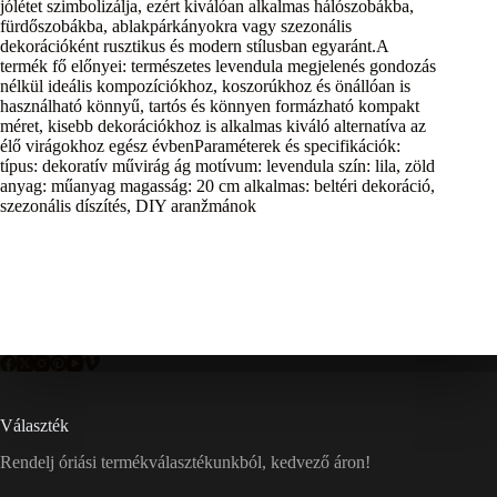
jólétet szimbolizálja, ezért kiválóan alkalmas hálószobákba,
fürdőszobákba, ablakpárkányokra vagy szezonális
dekorációként rusztikus és modern stílusban egyaránt.A
termék fő előnyei: természetes levendula megjelenés gondozás
nélkül ideális kompozíciókhoz, koszorúkhoz és önállóan is
használható könnyű, tartós és könnyen formázható kompakt
méret, kisebb dekorációkhoz is alkalmas kiváló alternatíva az
élő virágokhoz egész évbenParaméterek és specifikációk:
típus: dekoratív művirág ág motívum: levendula szín: lila, zöld
anyag: műanyag magasság: 20 cm alkalmas: beltéri dekoráció,
szezonális díszítés, DIY aranžmánok
Választék
Rendelj óriási termékválasztékunkból, kedvező áron!