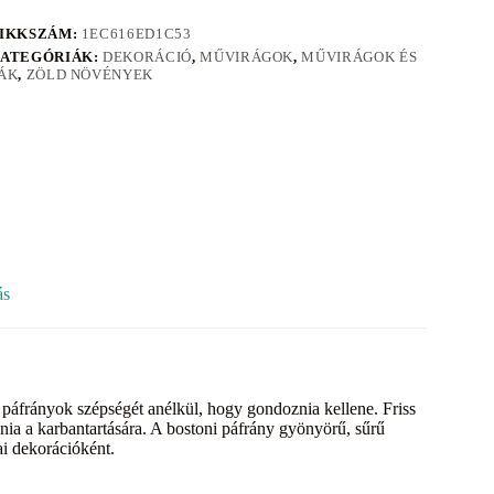
IKKSZÁM:
1EC616ED1C53
ATEGÓRIÁK:
DEKORÁCIÓ
,
MŰVIRÁGOK
,
MŰVIRÁGOK ÉS
ÁK
,
ZÖLD NÖVÉNYEK
ás
 páfrányok szépségét anélkül, hogy gondoznia kellene. Friss
ania a karbantartására. A bostoni páfrány gyönyörű, sűrű
ai dekorációként.