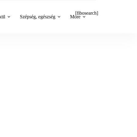
[fibosearch]
til
Szépség, egészség
More