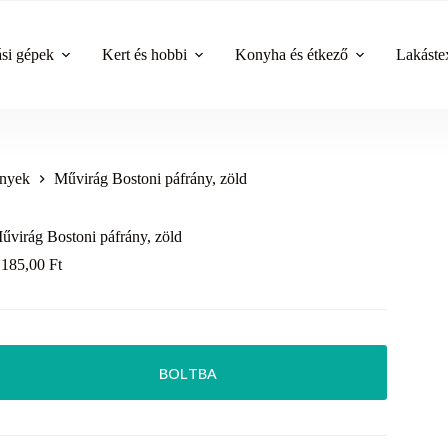
ási gépek
Kert és hobbi
Konyha és étkező
Lakástex
ények
Művirág Bostoni páfrány, zöld
űvirág Bostoni páfrány, zöld
 185,00
Ft
BOLTBA