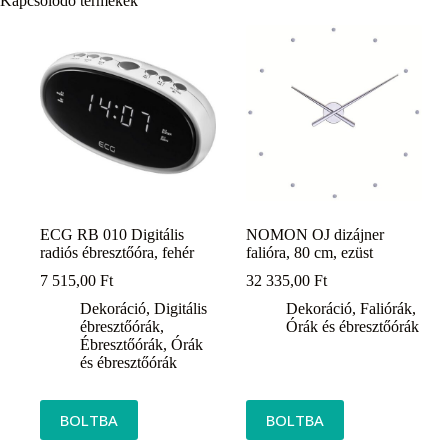
Kapcsolódó termékek
ECG RB 010 Digitális
NOMON OJ dizájner
radiós ébresztőóra, fehér
falióra, 80 cm, ezüst
7 515,00
Ft
32 335,00
Ft
Dekoráció
,
Digitális
Dekoráció
,
Faliórák
,
ébresztőórák
,
Órák és ébresztőórák
Ébresztőórák
,
Órák
és ébresztőórák
BOLTBA
BOLTBA