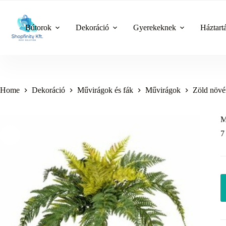
Skip
to
content
Bútorok
Dekoráció
Gyerekeknek
Háztart
Home
Dekoráció
Művirágok és fák
Művirágok
Zöld növ
M
7