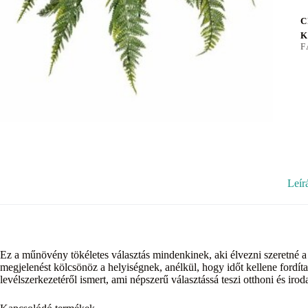
C
K
F
Leír
Ez a műnövény tökéletes választás mindenkinek, aki élvezni szeretné a
megjelenést kölcsönöz a helyiségnek, anélkül, hogy időt kellene fordít
levélszerkezetéről ismert, ami népszerű választássá teszi otthoni és irod