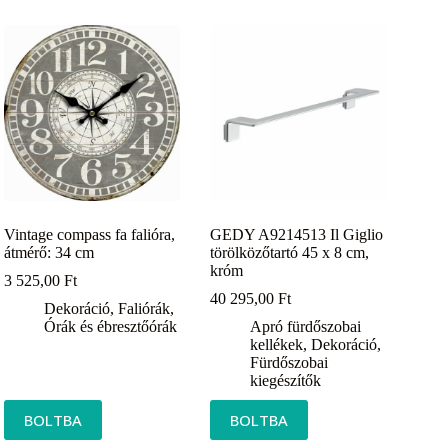
Vintage compass fa falióra,
GEDY A9214513 Il Giglio
átmérő: 34 cm
törölközőtartó 45 x 8 cm,
króm
3 525,00
Ft
40 295,00
Ft
Dekoráció
,
Faliórák
,
Órák és ébresztőórák
Apró fürdőszobai
kellékek
,
Dekoráció
,
Fürdőszobai
kiegészítők
BOLTBA
BOLTBA