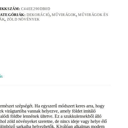
IKKSZÁM:
C44EE290DB0D
ATEGÓRIÁK:
DEKORÁCIÓ
,
MŰVIRÁGOK
,
MŰVIRÁGOK ÉS
ÁK
,
ZÖLD NÖVÉNYEK
ás
ermészet szépségét. Ha egyszerű módszert keres arra, hogy
sek virágtartóba vannak helyezve, amely földet imitáló
alódi földbe lennének ültetve. Ez a szukkulensekből álló
hol zöld növényeket szeretne, de nincs ideje vagy helye élő
ülönböző sarkaiba helyezhetők. Kiválóan alkalmas modern