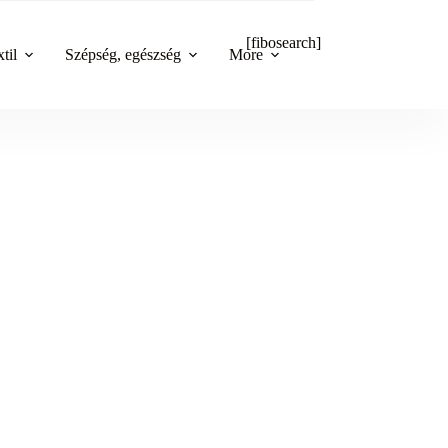
[fibosearch]
til
Szépség, egészség
More