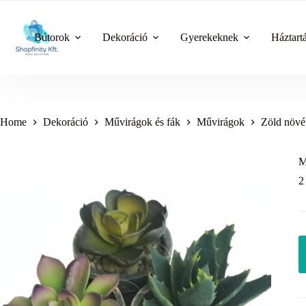
Skip
to
content
Bútorok
Dekoráció
Gyerekeknek
Háztart
Home
Dekoráció
Művirágok és fák
Művirágok
Zöld növ
M
2