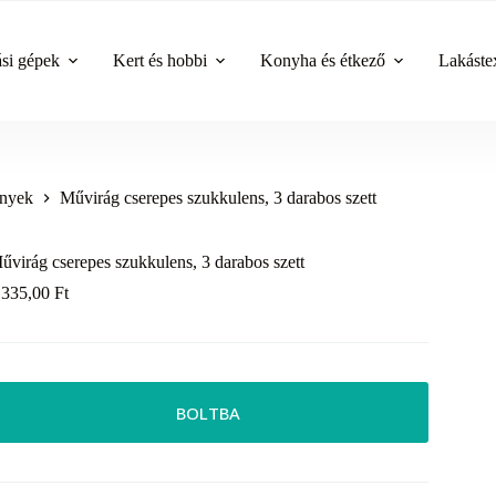
ási gépek
Kert és hobbi
Konyha és étkező
Lakástex
ények
Művirág cserepes szukkulens, 3 darabos szett
űvirág cserepes szukkulens, 3 darabos szett
 335,00
Ft
BOLTBA