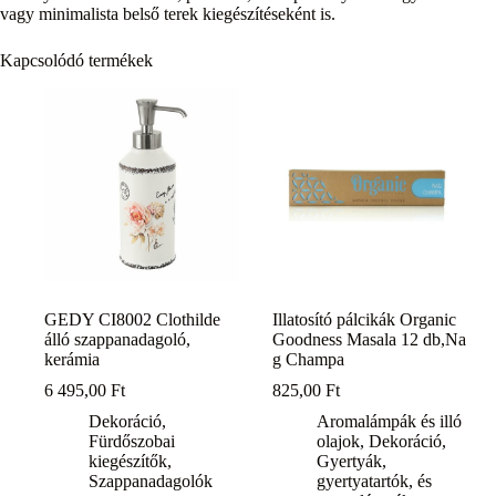
vagy minimalista belső terek kiegészítéseként is.
Kapcsolódó termékek
GEDY CI8002 Clothilde
Illatosító pálcikák Organic
álló szappanadagoló,
Goodness Masala 12 db,Na
kerámia
g Champa
6 495,00
Ft
825,00
Ft
Dekoráció
,
Aromalámpák és illó
Fürdőszobai
olajok
,
Dekoráció
,
kiegészítők
,
Gyertyák,
Szappanadagolók
gyertyatartók, és