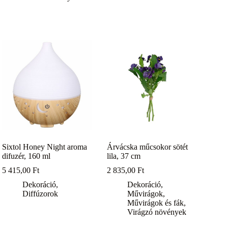
Sixtol Honey Night aroma
Árvácska műcsokor sötét
difuzér, 160 ml
lila, 37 cm
5 415,00
Ft
2 835,00
Ft
Dekoráció
,
Dekoráció
,
Diffúzorok
Művirágok
,
Művirágok és fák
,
Virágzó növények