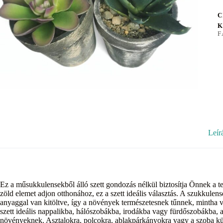
C
K
F
Leír
Ez a műsukkulensekből álló szett gondozás nélkül biztosítja Önnek a t
zöld elemet adjon otthonához, ez a szett ideális választás. A szukkulen
anyaggal van kitöltve, így a növények természetesnek tűnnek, mintha v
szett ideális nappalikba, hálószobákba, irodákba vagy fürdőszobákba, a
növényeknek. Asztalokra, polcokra, ablakpárkányokra vagy a szoba k