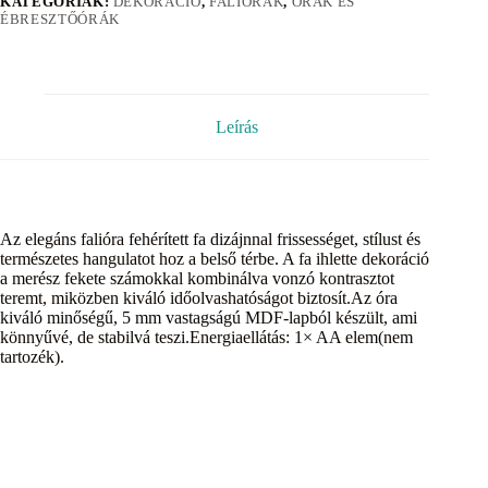
KATEGÓRIÁK:
DEKORÁCIÓ
,
FALIÓRÁK
,
ÓRÁK ÉS
ÉBRESZTŐÓRÁK
Leírás
Az elegáns falióra fehérített fa dizájnnal frissességet, stílust és
természetes hangulatot hoz a belső térbe. A fa ihlette dekoráció
a merész fekete számokkal kombinálva vonzó kontrasztot
teremt, miközben kiváló időolvashatóságot biztosít.Az óra
kiváló minőségű, 5 mm vastagságú MDF-lapból készült, ami
könnyűvé, de stabilvá teszi.Energiaellátás: 1× AA elem(nem
tartozék).