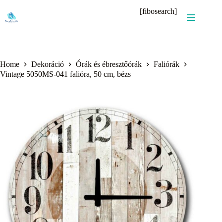
Skip
[fibosearch]
to
content
Home
Dekoráció
Órák és ébresztőórák
Faliórák
Vintage 5050MS-041 falióra, 50 cm, bézs