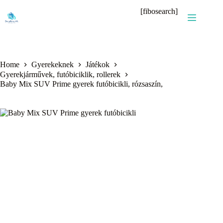
Skip
[fibosearch]
to
content
Home
Gyerekeknek
Játékok
Gyerekjárművek, futóbiciklik, rollerek
Baby Mix SUV Prime gyerek futóbicikli, rózsaszín,