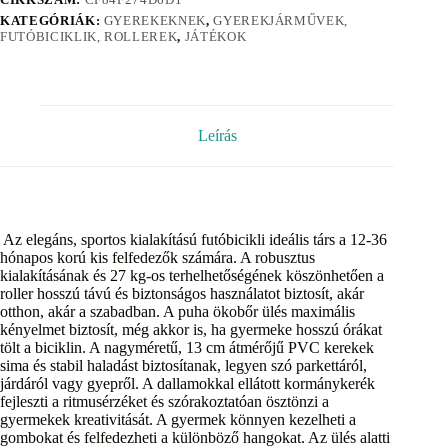
KATEGÓRIÁK:
GYEREKEKNEK
,
GYEREKJÁRMŰVEK,
FUTÓBICIKLIK, ROLLEREK
,
JÁTÉKOK
Leírás
Az elegáns, sportos kialakítású futóbicikli ideális társ a 12-36
hónapos korú kis felfedezők számára. A robusztus
kialakításának és 27 kg-os terhelhetőségének köszönhetően a
roller hosszú távú és biztonságos használatot biztosít, akár
otthon, akár a szabadban. A puha ökobőr ülés maximális
kényelmet biztosít, még akkor is, ha gyermeke hosszú órákat
tölt a biciklin. A nagyméretű, 13 cm átmérőjű PVC kerekek
sima és stabil haladást biztosítanak, legyen szó parkettáról,
járdáról vagy gyepről. A dallamokkal ellátott kormánykerék
fejleszti a ritmusérzéket és szórakoztatóan ösztönzi a
gyermekek kreativitását. A gyermek könnyen kezelheti a
gombokat és felfedezheti a különböző hangokat. Az ülés alatti