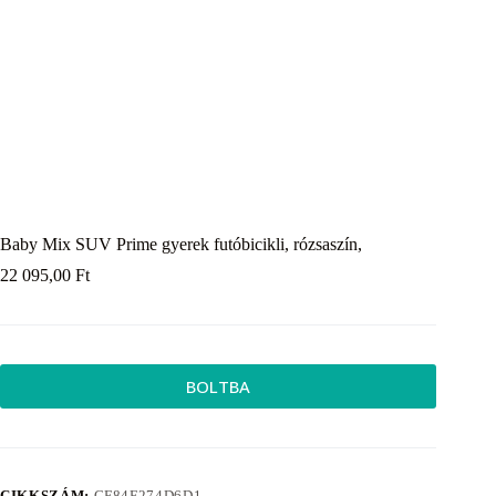
Baby Mix SUV Prime gyerek futóbicikli, rózsaszín,
22 095,00
Ft
BOLTBA
CIKKSZÁM:
CF84F274D6D1