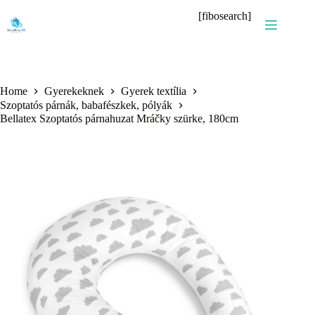
Skip
[fibosearch]
to
content
Home
Gyerekeknek
Gyerek textília
Szoptatós párnák, babafészkek, pólyák
Bellatex Szoptatós párnahuzat Mráčky szürke, 180cm