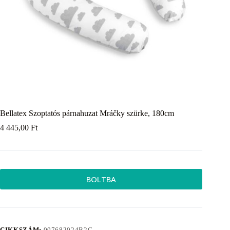
Bellatex Szoptatós párnahuzat Mráčky szürke, 180cm
4 445,00
Ft
BOLTBA
CIKKSZÁM:
007682024B2C