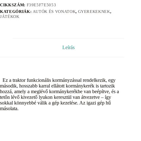
CIKKSZÁM:
F39E5F7E5053
KATEGÓRIÁK:
AUTÓK ÉS VONATOK
,
GYEREKEKNEK
,
JÁTÉKOK
Leírás
Ez a traktor funkcionális kormányzással rendelkezik, egy
második, hosszabb karral ellátott kormánykerék is tartozik
hozzá, amely a meglévő kormánykerékbe van beépítve, és a
tetőn lévő kivezető lyukon keresztül van átvezetve – így
sokkal könnyebbé válik a gép kezelése. Az igazi gép hű
másolata.