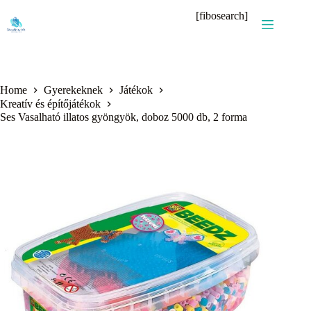
Skip
[fibosearch]
to
content
Home
Gyerekeknek
Játékok
Kreatív és építőjátékok
Ses Vasalható illatos gyöngyök, doboz 5000 db, 2 forma