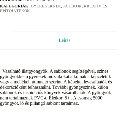
KATEGÓRIÁK:
GYEREKEKNEK
,
JÁTÉKOK
,
KREATÍV ÉS
ÉPÍTŐJÁTÉKOK
Leírás
Vasalható illatgyöngyök. A sablonok segítségével, színes
gyöngyökkel a gyerekek mozaikokat alkotnak a képzeletük
vagy a mellékelt útmutató szerint. A képeket levasalhatók és
dekorációként felhasználni. További gyöngyszínek, külön
sablonok és inspirációs könyvek vásárolhatók. A gyöngyök
nem tartalmaznak PVC-t. Életkor: 5+ . A csomag 5000
gyöngyöt, ló és pillangó sablont tartalmaz.