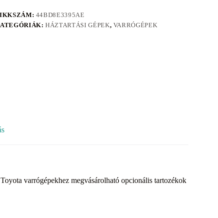
IKKSZÁM:
44BD8E3395AE
ATEGÓRIÁK:
HÁZTARTÁSI GÉPEK
,
VARRÓGÉPEK
ás
Toyota varrógépekhez megvásárolható opcionális tartozékok