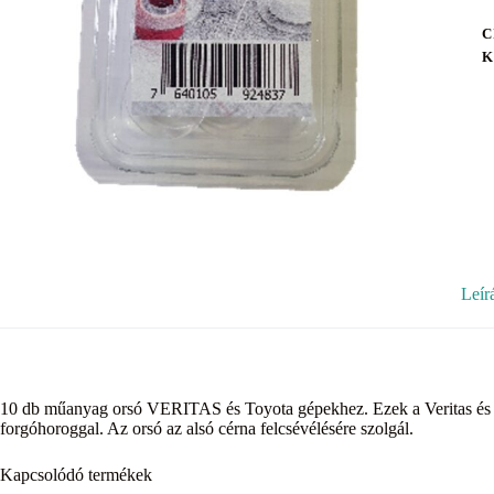
C
K
Leír
10 db műanyag orsó VERITAS és Toyota gépekhez. Ezek a Veritas és 
forgóhoroggal. Az orsó az alsó cérna felcsévélésére szolgál.
Kapcsolódó termékek