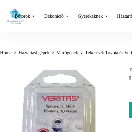
Skip
to
content
Bútorok
Dekoráció
Gyerekeknek
Háztart
Home
Háztartási gépek
Varrógépek
Tekercsek Toyota és Veri
T
6