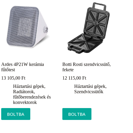
Ardes 4P21W kerámia
Botti Rosti szendvicssütő,
fűtőtest
fekete
13 105,00
Ft
12 115,00
Ft
Háztartási gépek
,
Háztartási gépek
,
Radiátorok,
Szendvicssütők
fűtőberendezések és
konvektorok
BOLTBA
BOLTBA