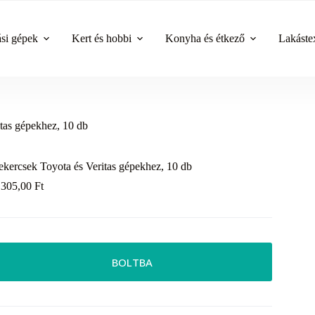
ási gépek
Kert és hobbi
Konyha és étkező
Lakástex
tas gépekhez, 10 db
ekercsek Toyota és Veritas gépekhez, 10 db
 305,00
Ft
BOLTBA