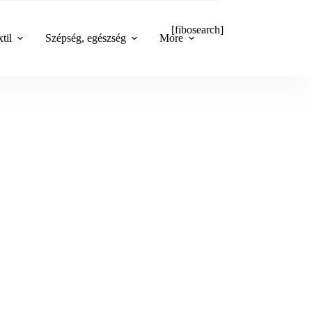
[fibosearch]
til
Szépség, egészség
More