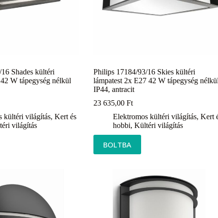
/16 Shades kültéri
Philips 17184/93/16 Skies kültéri
 42 W tápegység nélkül
lámpatest 2x E27 42 W tápegység nélkü
IP44, antracit
23 635,00
Ft
kültéri világítás
,
Kert és
Elektromos kültéri világítás
,
Kert 
éri világítás
hobbi
,
Kültéri világítás
BOLTBA