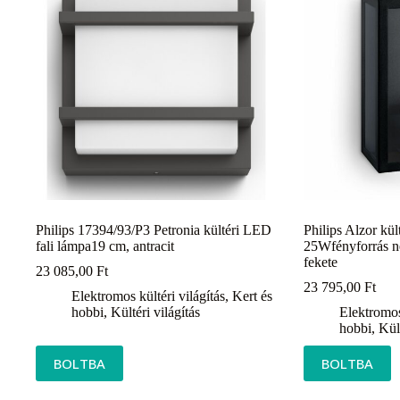
Philips 17394/93/P3 Petronia kültéri LED
Philips Alzor kül
fali lámpa19 cm, antracit
25Wfényforrás né
fekete
23 085,00
Ft
23 795,00
Ft
Elektromos kültéri világítás
,
Kert és
hobbi
,
Kültéri világítás
Elektromos 
hobbi
,
Kült
BOLTBA
BOLTBA