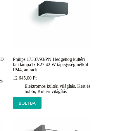
ED
Philips 17337/93/PN Hedgehog kültéri
fali lámpa1x E27 42 W tápegység nélkül
IP44, antracit
12 645,00
Ft
és
Elektromos kültéri világítás
,
Kert és
hobbi
,
Kültéri világítás
BOLTBA