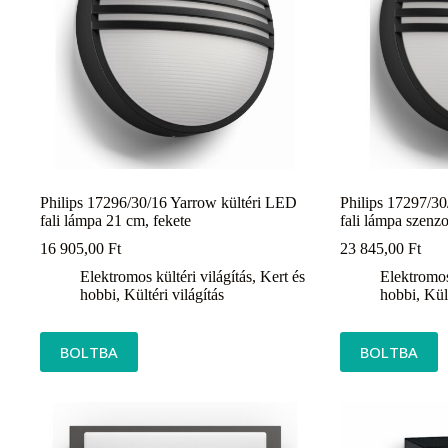
Philips 17296/30/16 Yarrow kültéri LED
Philips 17297/3
fali lámpa 21 cm, fekete
fali lámpa szenzo
16 905,00
Ft
23 845,00
Ft
Elektromos kültéri világítás
,
Kert és
Elektromos 
hobbi
,
Kültéri világítás
hobbi
,
Kült
BOLTBA
BOLTBA