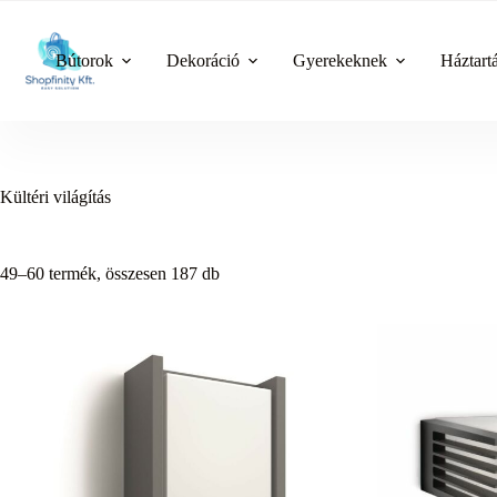
Skip
to
content
Bútorok
Dekoráció
Gyerekeknek
Háztart
Kültéri világítás
49–60 termék, összesen 187 db