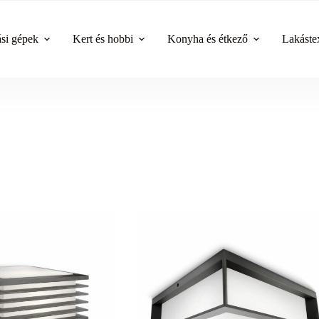
ási gépek
Kert és hobbi
Konyha és étkező
Lakástex