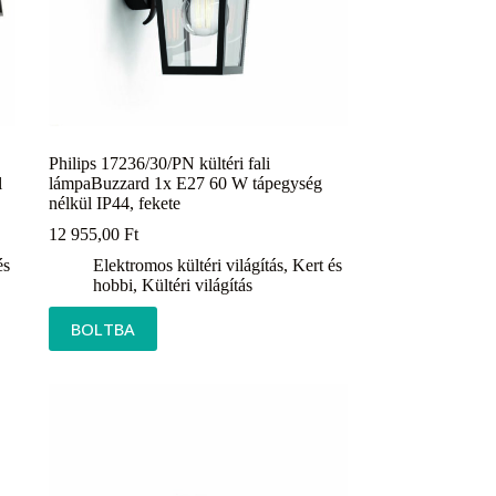
Philips 17236/30/PN kültéri fali
l
lámpaBuzzard 1x E27 60 W tápegység
nélkül IP44, fekete
12 955,00
Ft
és
Elektromos kültéri világítás
,
Kert és
hobbi
,
Kültéri világítás
BOLTBA