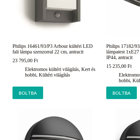
Philips 16461/93/P3 Arbour kültéri LED
Philips 17182/93
fali lámpa szenzorral 22 cm, antracit
lámpatest 1xE27
IP44, antracit
23 795,00
Ft
15 235,00
Ft
Elektromos kültéri világítás
,
Kert és
hobbi
,
Kültéri világítás
Elektromos 
hobbi
,
Kült
BOLTBA
BOLTBA