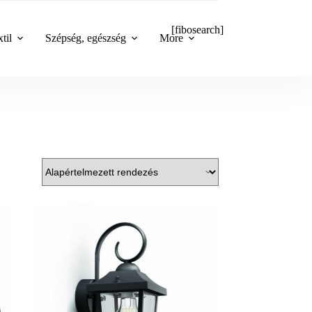
[fibosearch]
til
Szépség, egészség
More