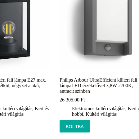
téri fali lámpa E27 max.
Philips Arbour UltraEfficient kültéri fali
lkül, négyzet alakú,
lámpaLED érzékelővel 3,8W 2700K,
antracit színben
26 305,00
Ft
kültéri világítás
,
Kert és
Elektromos kültéri világítás
,
Kert 
éri világítás
hobbi
,
Kültéri világítás
BOLTBA