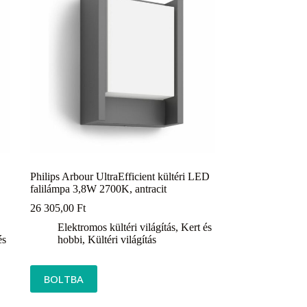
Philips Arbour UltraEfficient kültéri LED
falilámpa 3,8W 2700K, antracit
26 305,00
Ft
Elektromos kültéri világítás
,
Kert és
és
hobbi
,
Kültéri világítás
BOLTBA