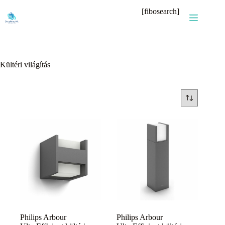
Skip
[fibosearch]
to
content
Kültéri világítás
Philips Arbour
Philips Arbour