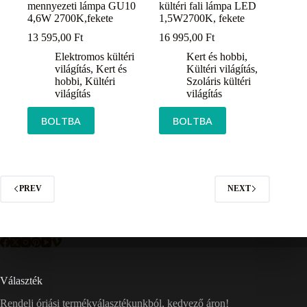
mennyezeti lámpa GU10
kültéri fali lámpa LED
4,6W 2700K,fekete
1,5W2700K, fekete
13 595,00
Ft
16 995,00
Ft
Elektromos kültéri
Kert és hobbi
,
világítás
,
Kert és
Kültéri világítás
,
hobbi
,
Kültéri
Szoláris kültéri
világítás
világítás
BOLTBA
BOLTBA
PREV
NEXT
Választék
Rendelj óriási termékválasztékunkból, kedvező áron!