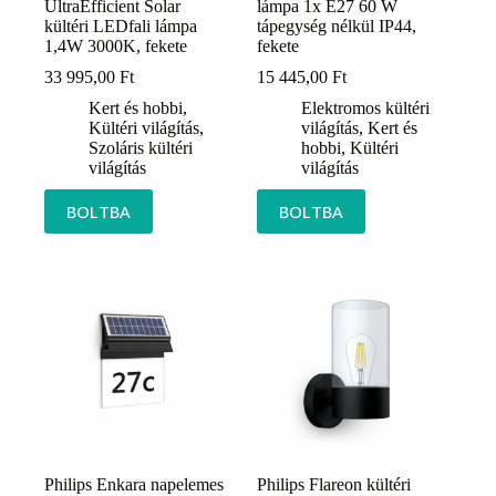
UltraEfficient Solar
lámpa 1x E27 60 W
kültéri LEDfali lámpa
tápegység nélkül IP44,
1,4W 3000K, fekete
fekete
33 995,00
Ft
15 445,00
Ft
Kert és hobbi
,
Elektromos kültéri
Kültéri világítás
,
világítás
,
Kert és
Szoláris kültéri
hobbi
,
Kültéri
világítás
világítás
BOLTBA
BOLTBA
Philips Enkara napelemes
Philips Flareon kültéri