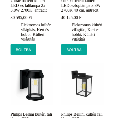
UltraEfficient kültéri
UltraEfficient kültéri
LED-es falilámpa 2x
LEDoszloplámpa 3,8W
3,8W 2700K, antracit
2700K 40 cm, antracit
30 595,00
Ft
40 125,00
Ft
Elektromos kültéri
Elektromos kültéri
világítás
,
Kert és
világítás
,
Kert és
hobbi
,
Kültéri
hobbi
,
Kültéri
világítás
világítás
BOLTBA
BOLTBA
Philips Bellini kültéri fali
Philips Bellini kültéri fali