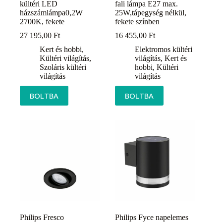
kültéri LED
fali lámpa E27 max.
házszámlámpa0,2W
25W,tápegység nélkül,
2700K, fekete
fekete színben
27 195,00
Ft
16 455,00
Ft
Kert és hobbi
,
Elektromos kültéri
Kültéri világítás
,
világítás
,
Kert és
Szoláris kültéri
hobbi
,
Kültéri
világítás
világítás
BOLTBA
BOLTBA
Philips Fresco
Philips Fyce napelemes