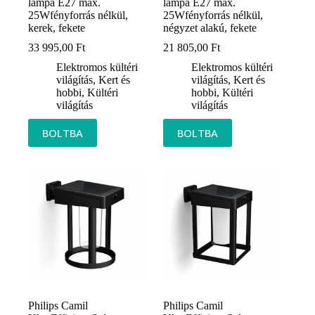
lámpa E27 max.
lámpa E27 max.
25Wfényforrás nélkül,
25Wfényforrás nélkül,
kerek, fekete
négyzet alakú, fekete
33 995,00
Ft
21 805,00
Ft
Elektromos kültéri
Elektromos kültéri
világítás
,
Kert és
világítás
,
Kert és
hobbi
,
Kültéri
hobbi
,
Kültéri
világítás
világítás
BOLTBA
BOLTBA
Philips Camil
Philips Camil