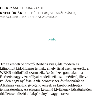
CIKKSZÁM:
81BAB4974AD0
KATEGÓRIÁK:
KERT ÉS HOBBI
,
VIRÁGÁGYÁSOK
,
VIRÁGCSEREPEK ÉS VIRÁGÁGYÁSOK
Leírás
Ez az eredeti önöntöző Berberis virágláda modern és
kifinomult kidolgozású termék, amely fiatal cseh tervezők, a
WRKS stúdiójából származik. Az öntözés gondtalan – a
Berberis nagy víztartállyal rendelkezik, szintmérővel, illetve
kellően nagy nyílással a víz beöntéséhez és túlfolyásához.
Alkalmas virágok, gyógynövények és kisebb zöldségek
termesztéséhez. Az elegáns kétszínű kivitelének köszönhetően
tökéletesen díszíti ablakpárkányát vagy teraszát.