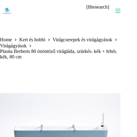
Skip
[fibosearch]
to
content
Home
Kert és hobbi
Virágcserepek és virágágyások
Virágágyások
Plastia Berberis 80 önöntöző virágláda, szürkés- kék + fehér,
kék, 80 cm