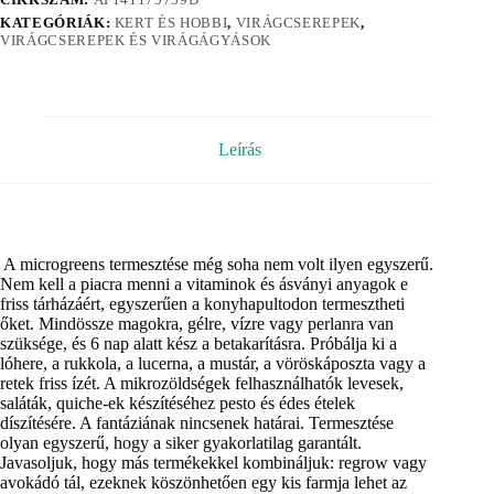
KATEGÓRIÁK:
KERT ÉS HOBBI
,
VIRÁGCSEREPEK
,
VIRÁGCSEREPEK ÉS VIRÁGÁGYÁSOK
Leírás
A microgreens termesztése még soha nem volt ilyen egyszerű.
Nem kell a piacra menni a vitaminok és ásványi anyagok e
friss tárházáért, egyszerűen a konyhapultodon termesztheti
őket. Mindössze magokra, gélre, vízre vagy perlanra van
szüksége, és 6 nap alatt kész a betakarításra. Próbálja ki a
lóhere, a rukkola, a lucerna, a mustár, a vöröskáposzta vagy a
retek friss ízét. A mikrozöldségek felhasználhatók levesek,
saláták, quiche-ek készítéséhez pesto és édes ételek
díszítésére. A fantáziának nincsenek határai. Termesztése
olyan egyszerű, hogy a siker gyakorlatilag garantált.
Javasoljuk, hogy más termékekkel kombináljuk: regrow vagy
avokádó tál, ezeknek köszönhetően egy kis farmja lehet az