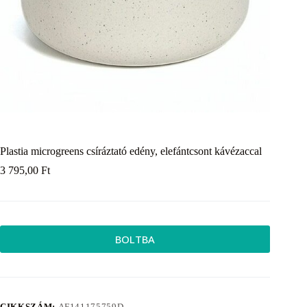
Plastia microgreens csíráztató edény, elefántcsont kávézaccal
3 795,00
Ft
BOLTBA
CIKKSZÁM:
AF141175759D