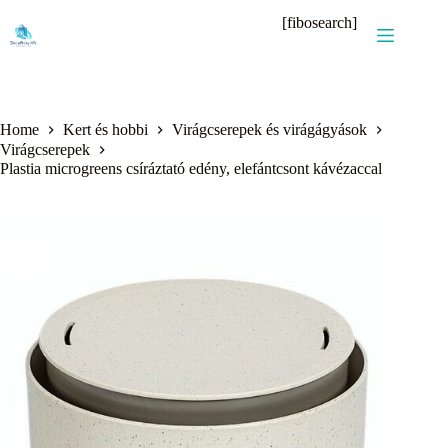
Skip
[fibosearch]
to
content
Home
Kert és hobbi
Virágcserepek és virágágyások
Virágcserepek
Plastia microgreens csíráztató edény, elefántcsont kávézaccal