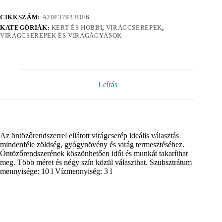
CIKKSZÁM:
A20F37933DF6
KATEGÓRIÁK:
KERT ÉS HOBBI
,
VIRÁGCSEREPEK
,
VIRÁGCSEREPEK ÉS VIRÁGÁGYÁSOK
Leírás
Az öntözőrendszerrel ellátott virágcserép ideális választás
mindenféle zöldség, gyógynövény és virág termesztéséhez.
Öntözőrendszerének köszönhetően időt és munkát takaríthat
meg. Több méret és négy szín közül választhat. Szubsztrátum
mennyisége: 10 l Vízmennyiség: 3 l