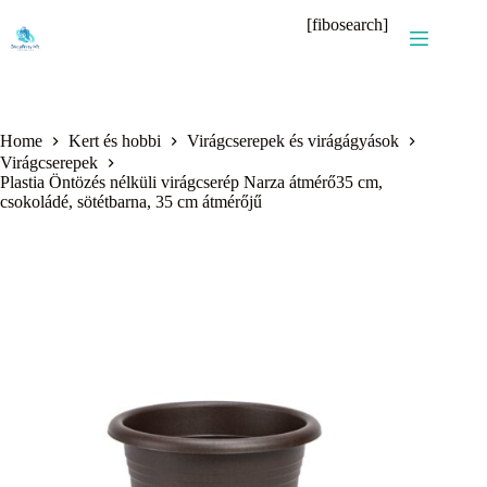
Skip
[fibosearch]
to
content
Home
Kert és hobbi
Virágcserepek és virágágyások
Virágcserepek
Plastia Öntözés nélküli virágcserép Narza átmérő35 cm,
csokoládé, sötétbarna, 35 cm átmérőjű