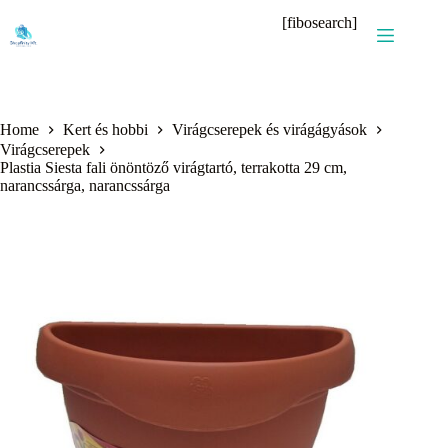
Skip
[fibosearch]
to
content
Home
Kert és hobbi
Virágcserepek és virágágyások
Virágcserepek
Plastia Siesta fali önöntöző virágtartó, terrakotta 29 cm,
narancssárga, narancssárga