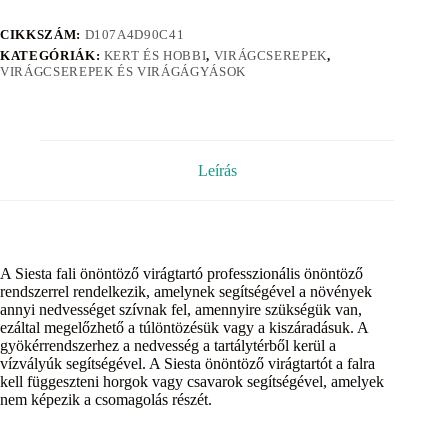
CIKKSZÁM:
D107A4D90C41
KATEGÓRIÁK:
KERT ÉS HOBBI
,
VIRÁGCSEREPEK
,
VIRÁGCSEREPEK ÉS VIRÁGÁGYÁSOK
Leírás
A Siesta fali önöntöző virágtartó professzionális önöntöző
rendszerrel rendelkezik, amelynek segítségével a növények
annyi nedvességet szívnak fel, amennyire szükségük van,
ezáltal megelőzhető a túlöntözésük vagy a kiszáradásuk. A
gyökérrendszerhez a nedvesség a tartálytérből kerül a
vízvályúk segítségével. A Siesta önöntöző virágtartót a falra
kell függeszteni horgok vagy csavarok segítségével, amelyek
nem képezik a csomagolás részét.