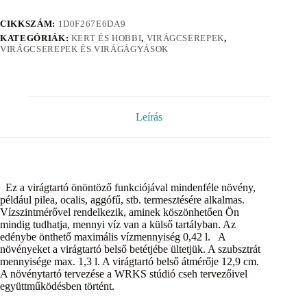
CIKKSZÁM:
1D0F267E6DA9
KATEGÓRIÁK:
KERT ÉS HOBBI
,
VIRÁGCSEREPEK
,
VIRÁGCSEREPEK ÉS VIRÁGÁGYÁSOK
Leírás
Ez a virágtartó önöntöző funkciójával mindenféle növény,
például pilea, ocalis, aggófű, stb. termesztésére alkalmas.
Vízszintmérővel rendelkezik, aminek köszönhetően Ön
mindig tudhatja, mennyi víz van a külső tartályban. Az
edénybe önthető maximális vízmennyiség 0,42 l. A
növényeket a virágtartó belső betétjébe ültetjük. A szubsztrát
mennyisége max. 1,3 l. A virágtartó belső átmérője 12,9 cm.
A növénytartó tervezése a WRKS stúdió cseh tervezőivel
együttműködésben történt.