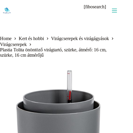
Skip
[fibosearch]
to
content
Home
Kert és hobbi
Virágcserepek és virágágyások
Virágcserepek
Plastia Tolita önöntöző virágtartó, szürke, átmérő: 16 cm,
szürke, 16 cm átmérőjű