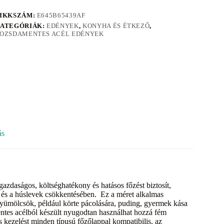
IKKSZÁM:
E645B65439AF
ATEGÓRIÁK:
EDÉNYEK
,
KONYHA ÉS ÉTKEZŐ
,
OZSDAMENTES ACÉL EDÉNYEK
ás
azdaságos, költséghatékony és hatásos főzést biztosít,
k és a húslevek csökkentésében. Ez a méret alkalmas
 gyümölcsök, például körte pácolására, puding, gyermek kása
entes acélból készült nyugodtan használhat hozzá fém
 kezelést minden típusú főzőlappal kompatibilis, az