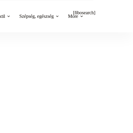
[fibosearch]
til
Szépség, egészség
More