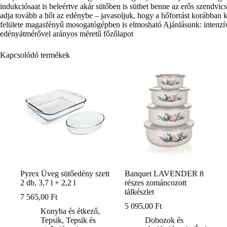
indukciósaat is beleértve akár sütőben is süthet benne az erős szendvics
adja tovább a hőt az edénybe – javasoljuk, hogy a hőforrást korábban k
felülete magasfényű mosogatógépben is elmosható Ajánlásunk: intenzív
edényátmérővel arányos méretű főzőlapot
Kapcsolódó termékek
Pyrex Üveg sütőedény szett
Banquet LAVENDER 8
2 db, 3,7 l + 2,2 l
részes zománcozott
tálkészlet
7 565,00
Ft
5 095,00
Ft
Konyha és étkező
,
Tepsik
,
Tepsik és
Dobozok és