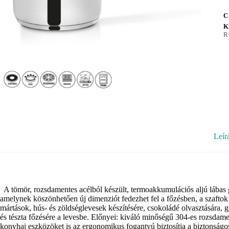
C
K
R
Leír
A tömör, rozsdamentes acélból készült, termoakkumulációs aljú lábas g
amelynek köszönhetően új dimenziót fedezhet fel a főzésben, a szafto
mártások, hús- és zöldséglevesek készítésére, csokoládé olvasztására,
és tészta főzésére a levesbe. Előnyei: kiváló minőségű 304-es rozsdam
konyhai eszközöket is az ergonomikus fogantyú biztosítja a biztonságos