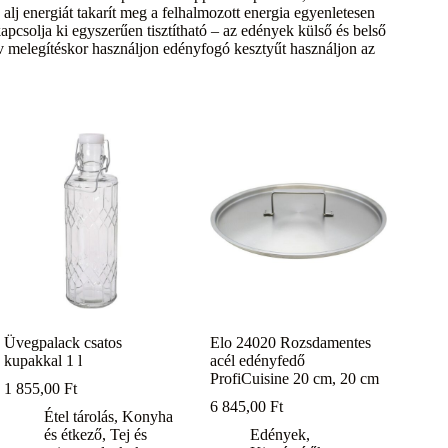
 alj energiát takarít meg a felhalmozott energia egyenletesen
apcsolja ki egyszerűen tisztítható – az edények külső és belső
 melegítéskor használjon edényfogó kesztyűt használjon az
Üvegpalack csatos
Elo 24020 Rozsdamentes
kupakkal 1 l
acél edényfedő
ProfiCuisine 20 cm, 20 cm
1 855,00
Ft
6 845,00
Ft
Étel tárolás
,
Konyha
és étkező
,
Tej és
Edények
,