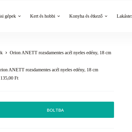
ási gépek
Kert és hobbi
Konyha és étkező
Lakástex
ek
Orion ANETT rozsdamentes acél nyeles edény, 18 cm
rion ANETT rozsdamentes acél nyeles edény, 18 cm
 135,00
Ft
BOLTBA