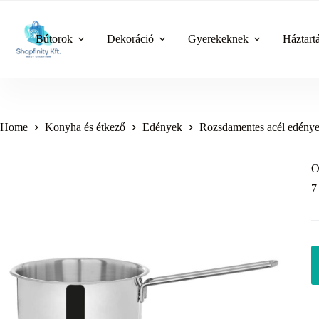
Skip
to
content
Bútorok
Dekoráció
Gyerekeknek
Háztart
Home
Konyha és étkező
Edények
Rozsdamentes acél edény
O
7