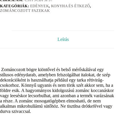
KATEGÓRIÁK:
EDÉNYEK
,
KONYHA ÉS ÉTKEZŐ
,
ZOMÁNCOZOTT FAZEKAK
Leírás
Zománcozott bögre kiöntővel és belső mérőskálával egy
stílusos edénydarab, amelyben felszolgálhat italokat, de szép
dekorációként is használhatja például egy tarka rétivirág-
csokorhoz. Könnyű ugyanis és nem törik szét akkor sem, ha a
földre esik. A hagyományos kidolgozású zománc koccanáskor
vagy leeséskor lecsorbulhat, ami azonban a termék varázsának
a része. A zománc mosogatógépben elmosható, de nem
alkalmas mikrohullámú sütőhöz. Ne tisztítsa drótkefével vagy
durva szivaccsal.