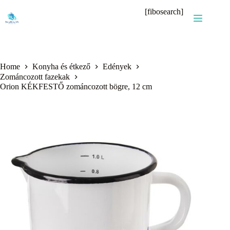
Skip
[fibosearch]
to
content
Home
Konyha és étkező
Edények
Zománcozott fazekak
Orion KÉKFESTŐ zománcozott bögre, 12 cm