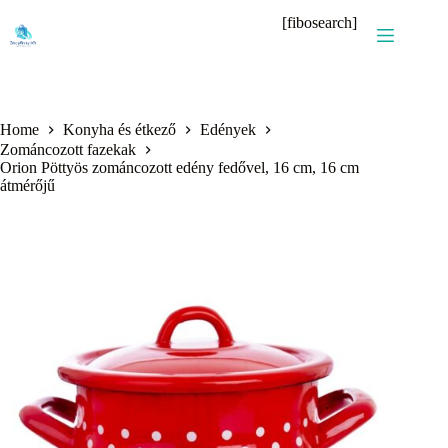
Skip
[fibosearch]
to
content
Home
Konyha és étkező
Edények
Zománcozott fazekak
Orion Pöttyös zománcozott edény fedővel, 16 cm, 16 cm
átmérőjű