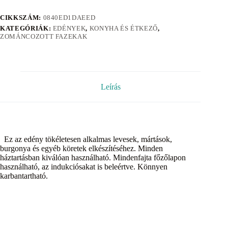
CIKKSZÁM:
0840ED1DAEED
KATEGÓRIÁK:
EDÉNYEK
,
KONYHA ÉS ÉTKEZŐ
,
ZOMÁNCOZOTT FAZEKAK
Leírás
Ez az edény tökéletesen alkalmas levesek, mártások,
burgonya és egyéb köretek elkészítéséhez. Minden
háztartásban kiválóan használható. Mindenfajta főzőlapon
használható, az indukciósakat is beleértve. Könnyen
karbantartható.