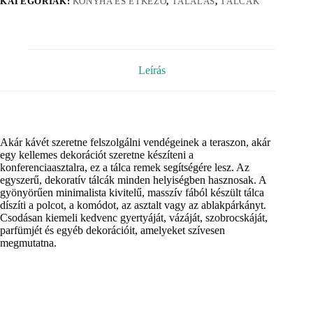
KATEGÓRIÁK:
KONYHA ÉS ÉTKEZŐ
,
TÁLALÁS
,
TÁLCÁK
Leírás
Akár kávét szeretne felszolgálni vendégeinek a teraszon, akár
egy kellemes dekorációt szeretne készíteni a
konferenciaasztalra, ez a tálca remek segítségére lesz. Az
egyszerű, dekoratív tálcák minden helyiségben hasznosak. A
gyönyörűen minimalista kivitelű, masszív fából készült tálca
díszíti a polcot, a komódot, az asztalt vagy az ablakpárkányt.
Csodásan kiemeli kedvenc gyertyáját, vázáját, szobrocskáját,
parfümjét és egyéb dekorációit, amelyeket szívesen
megmutatna.