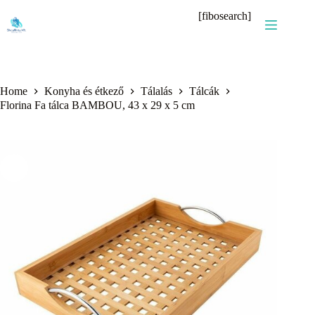
Skip
[fibosearch]
to
content
Home
Konyha és étkező
Tálalás
Tálcák
Florina Fa tálca BAMBOU, 43 x 29 x 5 cm