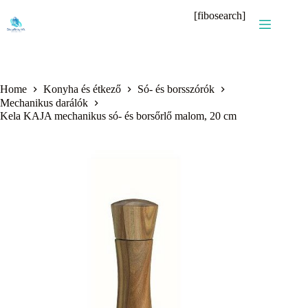
Skip
[fibosearch]
to
content
Home
Konyha és étkező
Só- és borsszórók
Mechanikus darálók
Kela KAJA mechanikus só- és borsőrlő malom, 20 cm