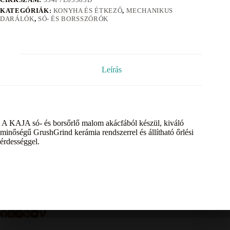
KATEGÓRIÁK:
KONYHA ÉS ÉTKEZŐ
,
MECHANIKUS
DARÁLÓK
,
SÓ- ÉS BORSSZÓRÓK
Leírás
A KAJA só- és borsőrlő malom akácfából készül, kiváló
minőségű GrushGrind kerámia rendszerrel és állítható őrlési
érdességgel.