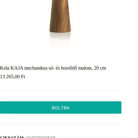
Kela KAJA mechanikus só- és borsőrlő malom, 20 cm
13 265,00
Ft
BOLTBA
CIKKSZÁM:
334F7E05583D