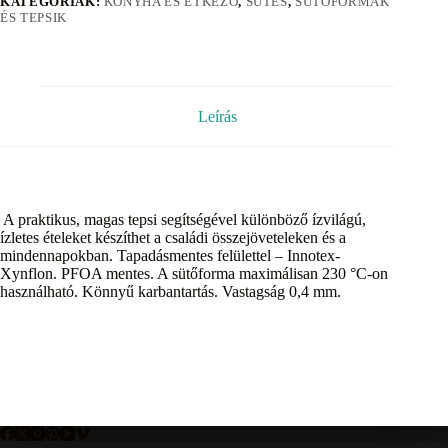
KATEGÓRIÁK:
KONYHA ÉS ÉTKEZŐ
,
SÜTÉS
,
SÜTŐFORMÁK
ÉS TEPSIK
Leírás
A praktikus, magas tepsi segítségével különböző ízvilágú,
ízletes ételeket készíthet a családi összejöveteleken és a
mindennapokban. Tapadásmentes felülettel – Innotex-
Xynflon. PFOA mentes. A sütőforma maximálisan 230 °C-on
használható. Könnyű karbantartás. Vastagság 0,4 mm.