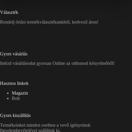
Választék
Rendelj óriási termékválasztékunkból, kedvező áron!
Gyors vásárlás
Intézd vásárlásodat gyorsan Online az otthonod kényelméből!
Hasznos linkek
Magazin
Bolt
Gyors kiszállítás
Termékeinket minden esetben a vevő igényeinek
figyelembevételével szállítjuk ki.