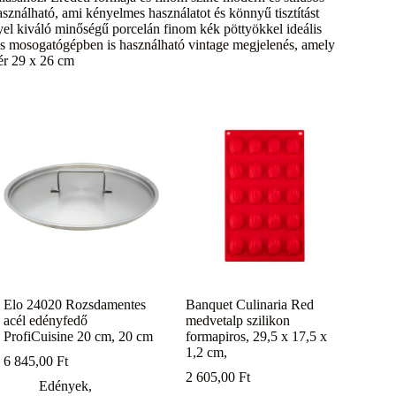
sználható, ami kényelmes használatot és könnyű tisztítást
lyel kiváló minőségű porcelán finom kék pöttyökkel ideális
 és mosogatógépben is használható vintage megjelenés, amely
yér 29 x 26 cm
Elo 24020 Rozsdamentes
Banquet Culinaria Red
acél edényfedő
medvetalp szilikon
ProfiCuisine 20 cm, 20 cm
formapiros, 29,5 x 17,5 x
1,2 cm,
6 845,00
Ft
2 605,00
Ft
Edények
,