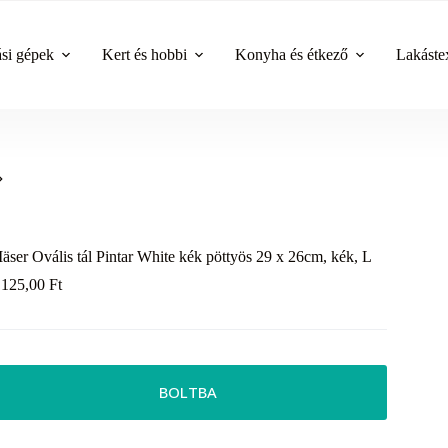
ási gépek
Kert és hobbi
Konyha és étkező
Lakástex
äser Ovális tál Pintar White kék pöttyös 29 x 26cm, kék, L
 125,00
Ft
BOLTBA