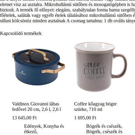
elemet visz az asztalra. Mikrohullámú sütőben és mosogatógépben is ha
biztosít. A termék fő előnyei: elegáns, szabálytalan forma barna szegél
főételek, saláták vagy egyéb ételek tálalásához mikrohullámú sütőben
stílust kölcsönöz minden asztalnak A csomag tartalma: 1 db ovális tán
Kapcsolódó termékek
Valdinox Giovanni lábas
Coffee kőagyag bögre
fedővel 20 cm, 2,6 l, 2,6 l
szürke, 710 ml
13 645,00
Ft
1 695,00
Ft
Edények
,
Konyha és
Bögrék és csészék
,
étkező
,
Bögrék, csészék és