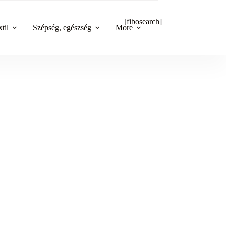
[fibosearch]
til
Szépség, egészség
More