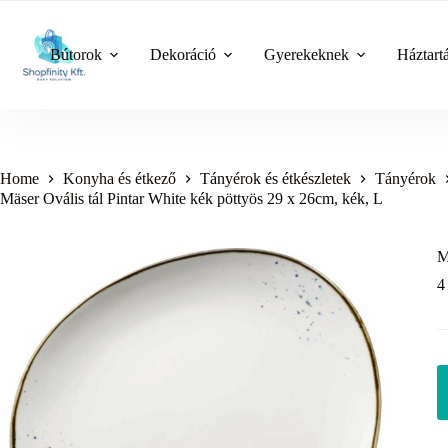
Skip
to
content
Bútorok
Dekoráció
Gyerekeknek
Háztart
Home
Konyha és étkező
Tányérok és étkészletek
Tányérok
Mäser Ovális tál Pintar White kék pöttyös 29 x 26cm, kék, L
M
4