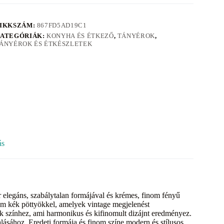
IKKSZÁM:
867FD5AD19C1
ATEGÓRIÁK:
KONYHA ÉS ÉTKEZŐ
,
TÁNYÉROK
,
ÁNYÉROK ÉS ÉTKÉSZLETEK
ás
 elegáns, szabálytalan formájával és krémes, finom fényű
nom kék pöttyökkel, amelyek vintage megjelenést
ék színhez, ami harmonikus és kifinomult dizájnt eredményez.
lalásához. Eredeti formája és finom színe modern és stílusos