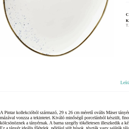
C
K
T
Leír
A Pintar kollekcióból származó, 29 x 26 cm méretű ovális Mäser tányér
mázával vonzza a tekintetet. Kiváló minőségű porcelánból készült, fi
kölcsönöznek a tányérnak. A barna szegély tökéletesen illeszkedik a k
Ez a tányér ideális főételek, például sült húsok, tészták vagy saláták tá