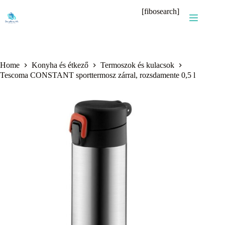
Skip
[fibosearch]
to
content
Home
Konyha és étkező
Termoszok és kulacsok
Tescoma CONSTANT sporttermosz zárral, rozsdamente 0,5 l