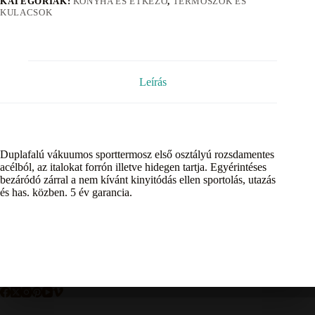
KATEGÓRIÁK:
KONYHA ÉS ÉTKEZŐ
,
TERMOSZOK ÉS
KULACSOK
Leírás
Duplafalú vákuumos sporttermosz első osztályú rozsdamentes
acélból, az italokat forrón illetve hidegen tartja. Egyérintéses
bezáródó zárral a nem kívánt kinyitódás ellen sportolás, utazás
és has. közben. 5 év garancia.