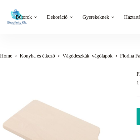
Skip
to
content
Bútorok
Dekoráció
Gyerekeknek
Háztart
Home
Konyha és étkező
Vágódeszkák, vágólapok
Florina F
F
1