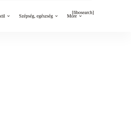
[fibosearch]
til
Szépség, egészség
More