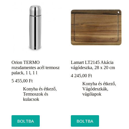
Orion TERMO
Lamart LT2145 Akácia
rozsdamentes acél termosz
vágódeszka, 28 x 20 cm
palack, 1 l, 1 l
4 245,00
Ft
5 455,00
Ft
Konyha és étkező
,
Konyha és étkező
,
Vágódeszkák,
Termoszok és
vágólapok
kulacsok
BOLTBA
BOLTBA