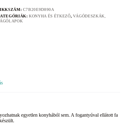
IKKSZÁM:
C7B20E9D890A
ATEGÓRIÁK:
KONYHA ÉS ÉTKEZŐ
,
VÁGÓDESZKÁK,
ÁGÓLAPOK
ás
ozhatnak egyetlen konyhából sem. A fogantyúval ellátott fa
észült.