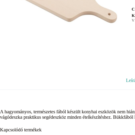
C
K
V
Leír
A hagyományos, természetes fából készült konyhai eszközök nem hiány
vágódeszka praktikus segédeszköz minden ételkészítéshez. Bükkfából k
Kapcsolódó termékek