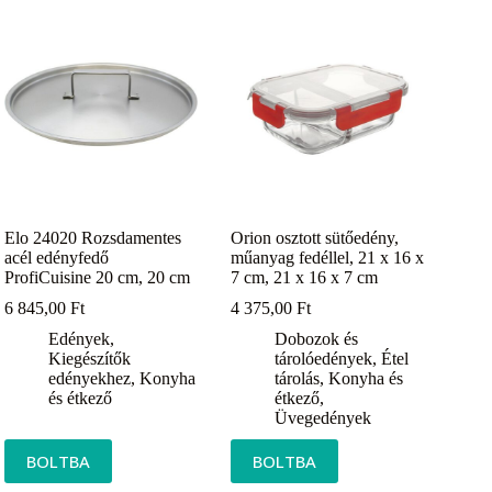
Elo 24020 Rozsdamentes
Orion osztott sütőedény,
acél edényfedő
műanyag fedéllel, 21 x 16 x
ProfiCuisine 20 cm, 20 cm
7 cm, 21 x 16 x 7 cm
6 845,00
Ft
4 375,00
Ft
Edények
,
Dobozok és
Kiegészítők
tárolóedények
,
Étel
edényekhez
,
Konyha
tárolás
,
Konyha és
és étkező
étkező
,
Üvegedények
BOLTBA
BOLTBA