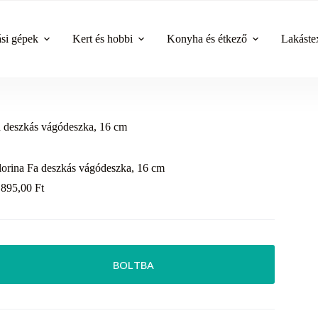
ási gépek
Kert és hobbi
Konyha és étkező
Lakástex
a deszkás vágódeszka, 16 cm
lorina Fa deszkás vágódeszka, 16 cm
 895,00
Ft
BOLTBA