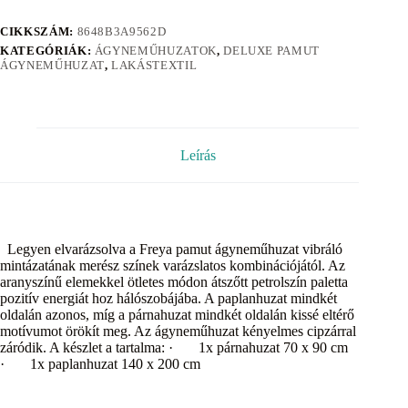
CIKKSZÁM:
8648B3A9562D
KATEGÓRIÁK:
ÁGYNEMŰHUZATOK
,
DELUXE PAMUT
ÁGYNEMŰHUZAT
,
LAKÁSTEXTIL
Leírás
Legyen elvarázsolva a Freya pamut ágyneműhuzat vibráló
mintázatának merész színek varázslatos kombinációjától. Az
aranyszínű elemekkel ötletes módon átszőtt petrolszín paletta
pozitív energiát hoz hálószobájába. A paplanhuzat mindkét
oldalán azonos, míg a párnahuzat mindkét oldalán kissé eltérő
motívumot örökít meg. Az ágyneműhuzat kényelmes cipzárral
záródik. A készlet a tartalma: · 1x párnahuzat 70 x 90 cm
· 1x paplanhuzat 140 x 200 cm