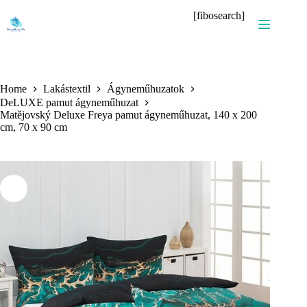
Skip
[fibosearch]
to
content
Home
Lakástextil
Ágyneműhuzatok
DeLUXE pamut ágyneműhuzat
Matějovský Deluxe Freya pamut ágyneműhuzat, 140 x 200
cm, 70 x 90 cm