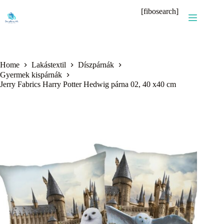
Skip
[fibosearch]
to
content
Home
Lakástextil
Díszpárnák
Gyermek kispárnák
Jerry Fabrics Harry Potter Hedwig párna 02, 40 x40 cm