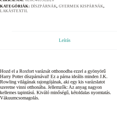
KATEGÓRIÁK:
DÍSZPÁRNÁK
,
GYERMEK KISPÁRNÁK
,
LAKÁSTEXTIL
Leírás
Hozd el a Roxfort varázsát otthonodba ezzel a gyönyörű
Harry Potter díszpárnával! Ez a párna ideális minden J.K.
Rowling világának rajongójának, aki egy kis varázslatot
szeretne vinni otthonába. Jellemzők: Az anyag nagyon
kellemes tapintású. Kiváló minőségű, kétoldalas nyomtatás.
Vákuumcsomagolás.