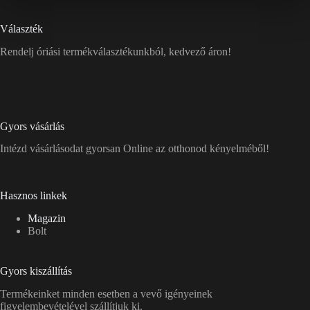
Választék
Rendelj óriási termékválasztékunkból, kedvező áron!
Gyors vásárlás
Intézd vásárlásodat gyorsan Online az otthonod kényelméből!
Hasznos linkek
Magazin
Bolt
Gyors kiszállítás
Termékeinket minden esetben a vevő igényeinek
figyelembevételével szállítjuk ki.