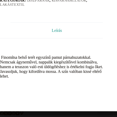
KATEGÓRIÁK:
DÍSZPÁRNÁK
,
KISPÁRNAHUZATOK
,
LAKÁSTEXTIL
Leírás
Finomítsa belső terét egyszínű pamut párnahuzatokkal.
Nemcsak ágyneművel, nappalik kiegészítőivel kombinálva,
hanem a teraszon való esti üldögéléshez is értékelni fogja őket.
Javasoljuk, hogy kifordítva mossa. A szín valóban kissé eltérő
lehet.