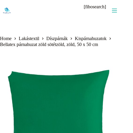
Skip
[fibosearch]
to
content
Home
Lakástextil
Díszpárnák
Kispárnahuzatok
Bellatex párnahuzat zöld sötétzöld, zöld, 50 x 50 cm