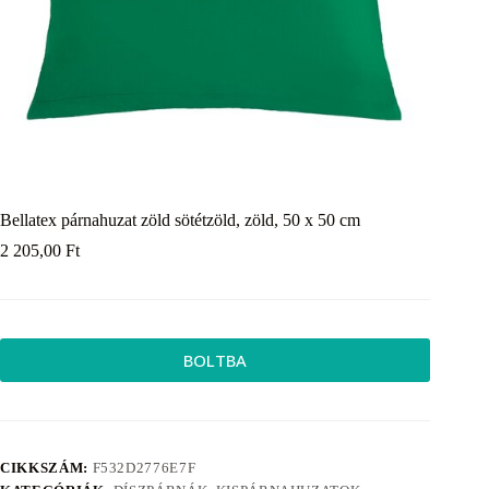
Bellatex párnahuzat zöld sötétzöld, zöld, 50 x 50 cm
2 205,00
Ft
BOLTBA
CIKKSZÁM:
F532D2776E7F