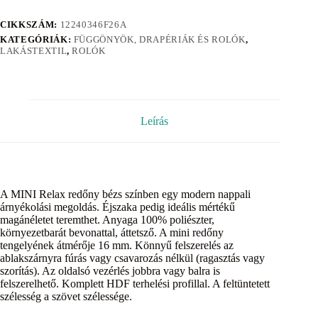
CIKKSZÁM:
12240346F26A
KATEGÓRIÁK:
FÜGGÖNYÖK, DRAPÉRIÁK ÉS ROLÓK
,
LAKÁSTEXTIL
,
ROLÓK
Leírás
A MINI Relax redőny bézs színben egy modern nappali
árnyékolási megoldás. Éjszaka pedig ideális mértékű
magánéletet teremthet. Anyaga 100% poliészter,
környezetbarát bevonattal, áttetsző. A mini redőny
tengelyének átmérője 16 mm. Könnyű felszerelés az
ablakszárnyra fúrás vagy csavarozás nélkül (ragasztás vagy
szorítás). Az oldalsó vezérlés jobbra vagy balra is
felszerelhető. Komplett HDF terhelési profillal. A feltüntetett
szélesség a szövet szélessége.