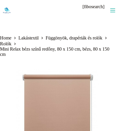
Skip
[fibosearch]
to
content
Home
Lakástextil
Függönyök, drapériák és rolók
Rolók
Mini Relax bézs színű redőny, 80 x 150 cm, bézs, 80 x 150
cm