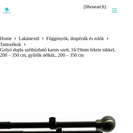
Skip
[fibosearch]
to
content
Home
Lakástextil
Függönyök, drapériák és rolók
Tartozékok
Golyó dupla széthúzható karnis szett, 16/19mm fekete nikkel,
200 – 350 cm, gyűrűk nélkül., 200 – 350 cm