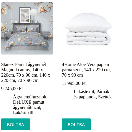
Stanex Pamut ágynemét
4Home Aloe Vera paplan
Magnolia arany, 140 x
párna szett, 140 x 220 cm,
220cm, 70 x 90 cm, 140 x
70 x 90 cm
220 cm, 70 x 90 cm
11 995,00
Ft
9 745,00
Ft
Lakástextil
,
Párnák
Ágyneműhuzatok
,
és paplanok
,
Szettek
DeLUXE pamut
ágyneműhuzat
,
Lakástextil
BOLTBA
BOLTBA