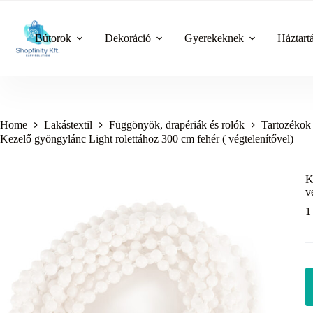
Skip
to
content
Bútorok
Dekoráció
Gyerekeknek
Háztart
Home
Lakástextil
Függönyök, drapériák és rolók
Tartozékok
Kezelő gyöngylánc Light rolettához 300 cm fehér ( végtelenítővel)
K
v
1