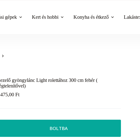
ási gépek
Kert és hobbi
Konyha és étkező
Lakástex
ezelő gyöngylánc Light rolettához 300 cm fehér (
égtelenítővel)
 475,00
Ft
BOLTBA