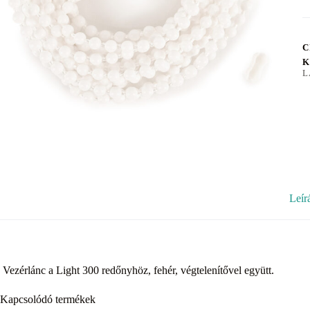
C
K
L
Leír
Vezérlánc a Light 300 redőnyhöz, fehér, végtelenítővel együtt.
Kapcsolódó termékek