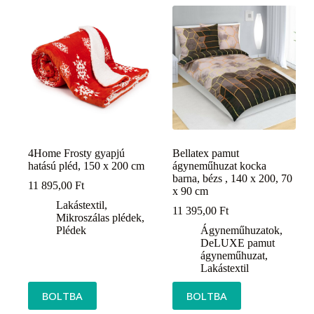
4Home Frosty gyapjú
Bellatex pamut
hatású pléd, 150 x 200 cm
ágyneműhuzat kocka
barna, bézs , 140 x 200, 70
11 895,00
Ft
x 90 cm
Lakástextil
,
11 395,00
Ft
Mikroszálas plédek
,
Plédek
Ágyneműhuzatok
,
DeLUXE pamut
ágyneműhuzat
,
Lakástextil
BOLTBA
BOLTBA