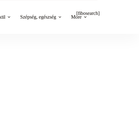
[fibosearch]
til
Szépség, egészség
More