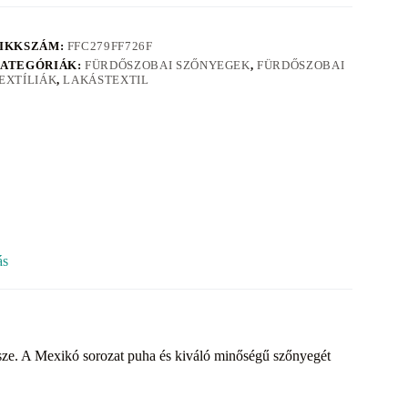
IKKSZÁM:
FFC279FF726F
ATEGÓRIÁK:
FÜRDŐSZOBAI SZŐNYEGEK
,
FÜRDŐSZOBAI
EXTÍLIÁK
,
LAKÁSTEXTIL
ás
ze. A Mexikó sorozat puha és kiváló minőségű szőnyegét