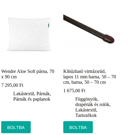
Wendre Aloe Soft párna, 70
Kihúzható virtrázsrúd,
x 90 cm
lapos 11 mm barna, 50 – 70
cm, barna, 50 – 70 cm
7 295,00
Ft
1 675,00
Ft
Lakástextil
,
Párnák
,
Párnák és paplanok
Függönyök,
drapériák és rolók
,
Lakástextil
,
Tartozékok
BOLTBA
BOLTBA