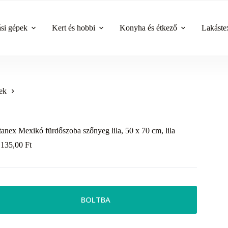
ási gépek
Kert és hobbi
Konyha és étkező
Lakástex
ek
tanex Mexikó fürdőszoba szőnyeg lila, 50 x 70 cm, lila
 135,00
Ft
BOLTBA