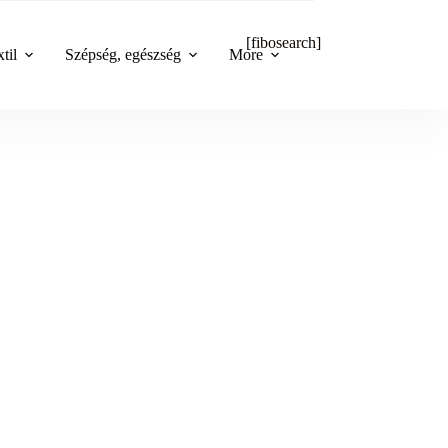
[fibosearch]
til
Szépség, egészség
More