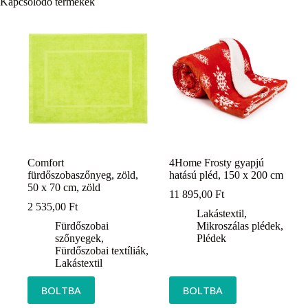
Kapcsolódó termékek
Comfort
4Home Frosty gyapjú
fürdőszobaszőnyeg, zöld,
hatású pléd, 150 x 200 cm
50 x 70 cm, zöld
11 895,00
Ft
2 535,00
Ft
Lakástextil
,
Fürdőszobai
Mikroszálas plédek
,
szőnyegek
,
Plédek
Fürdőszobai textíliák
,
Lakástextil
BOLTBA
BOLTBA