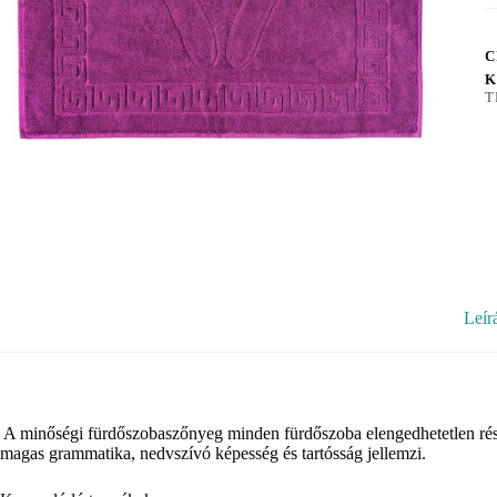
C
K
T
Leír
A minőségi fürdőszobaszőnyeg minden fürdőszoba elengedhetetlen rés
magas grammatika, nedvszívó képesség és tartósság jellemzi.