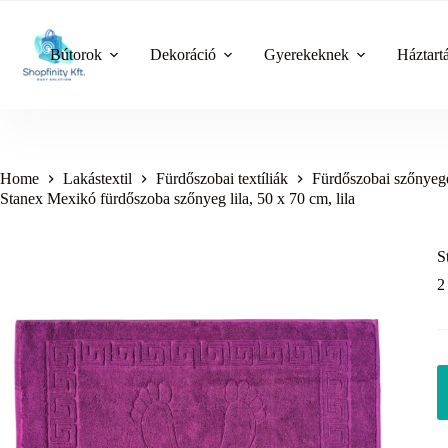
Skip
to
content
Bútorok
Dekoráció
Gyerekeknek
Háztart
Home
Lakástextil
Fürdőszobai textíliák
Fürdőszobai szőnyeg
Stanex Mexikó fürdőszoba szőnyeg lila, 50 x 70 cm, lila
S
2