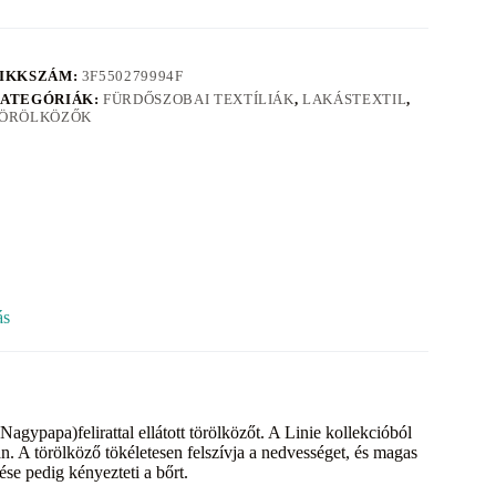
IKKSZÁM:
3F550279994F
ATEGÓRIÁK:
FÜRDŐSZOBAI TEXTÍLIÁK
,
LAKÁSTEXTIL
,
ÖRÖLKÖZŐK
ás
agypapa)felirattal ellátott törölközőt. A Linie kollekcióból
. A törölköző tökéletesen felszívja a nedvességet, és magas
se pedig kényezteti a bőrt.