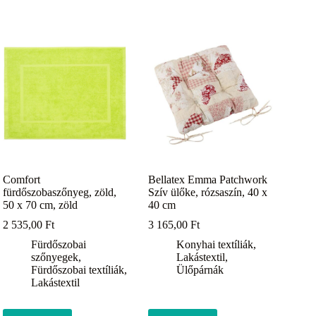
Comfort
Bellatex Emma Patchwork
fürdőszobaszőnyeg, zöld,
Szív ülőke, rózsaszín, 40 x
50 x 70 cm, zöld
40 cm
2 535,00
Ft
3 165,00
Ft
Fürdőszobai
Konyhai textíliák
,
szőnyegek
,
Lakástextil
,
Fürdőszobai textíliák
,
Ülőpárnák
Lakástextil