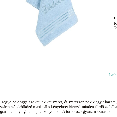
C
K
T
Leír
Tegye boldoggá azokat, akiket szeret, és szerezzen nekik egy hímzett (N
származó törölköző maximális kényelmet biztosít minden fürdőszobában
grammaránya garantálja a kényelmet. A törölköző gyorsan szárad, érinté