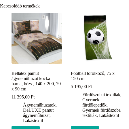
Kapcsolódó termékek
Bellatex pamut
Football törölköző, 75 x
ágyneműhuzat kocka
150 cm
barna, bézs , 140 x 200, 70
5 195,00
Ft
x 90 cm
Fürdőszobai textíliák
,
11 395,00
Ft
Gyermek
Ágyneműhuzatok
,
fürdőlepedők
,
DeLUXE pamut
Gyermek fürdőszoba
ágyneműhuzat
,
textíliák
,
Lakástextil
Lakástextil