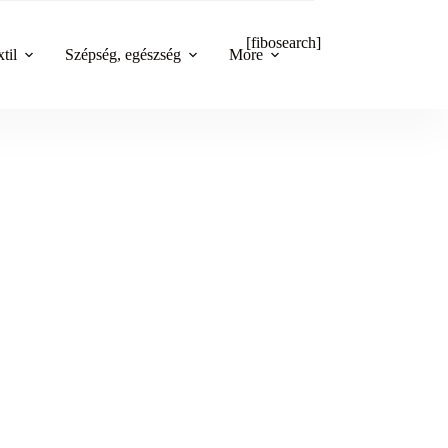
[fibosearch]
til
Szépség, egészség
More