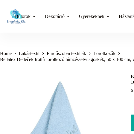
Skip
to
content
Bútorok
Dekoráció
Gyerekeknek
Háztart
Home
Lakástextil
Fürdőszobai textíliák
Törölközők
Bellatex Dědeček frottír törölköző hímzésselvilágoskék, 50 x 100 cm, 
B
1
6