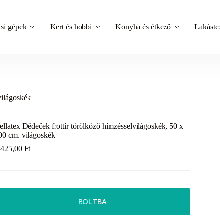
ási gépek
Kert és hobbi
Konyha és étkező
Lakástex
világoskék
ellatex Dědeček frottír törölköző hímzésselvilágoskék, 50 x
00 cm, világoskék
 425,00
Ft
BOLTBA