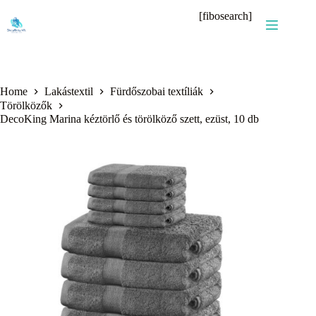
Skip
[fibosearch]
to
content
Home
Lakástextil
Fürdőszobai textíliák
Törölközők
DecoKing Marina kéztörlő és törölköző szett, ezüst, 10 db