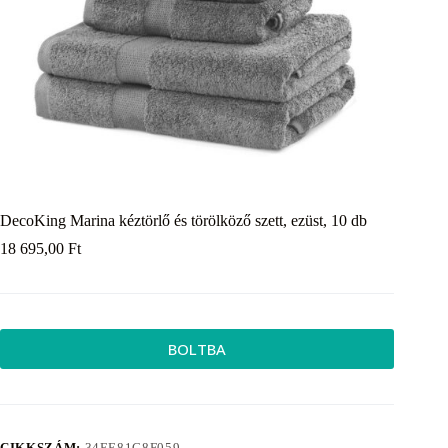
DecoKing Marina kéztörlő és törölköző szett, ezüst, 10 db
18 695,00
Ft
BOLTBA
CIKKSZÁM:
34EE81C8F059