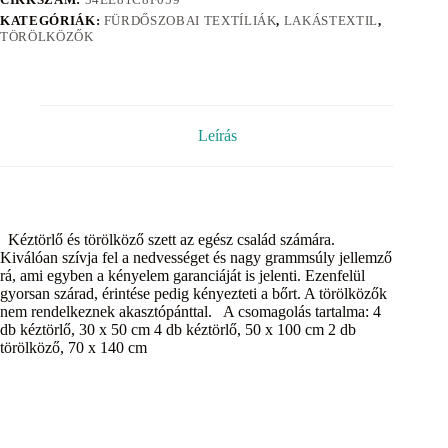
KATEGÓRIÁK:
FÜRDŐSZOBAI TEXTÍLIÁK
,
LAKÁSTEXTIL
,
TÖRÖLKÖZŐK
Leírás
Kéztörlő és törölköző szett az egész család számára.
Kiválóan szívja fel a nedvességet és nagy grammsúly jellemző
rá, ami egyben a kényelem garanciáját is jelenti. Ezenfelül
gyorsan szárad, érintése pedig kényezteti a bőrt. A törölközők
nem rendelkeznek akasztópánttal. A csomagolás tartalma: 4
db kéztörlő, 30 x 50 cm 4 db kéztörlő, 50 x 100 cm 2 db
törölköző, 70 x 140 cm