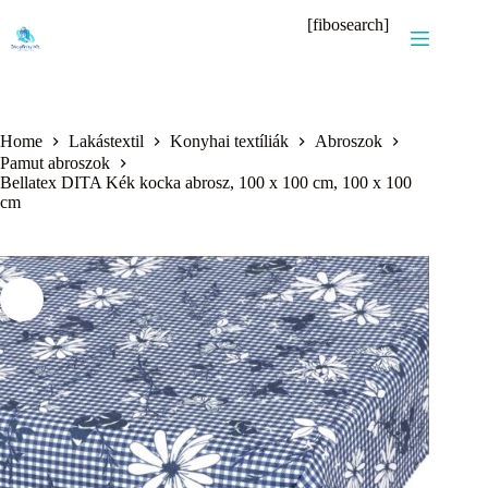
Skip
[fibosearch]
to
content
Home
Lakástextil
Konyhai textíliák
Abroszok
Pamut abroszok
Bellatex DITA Kék kocka abrosz, 100 x 100 cm, 100 x 100
cm