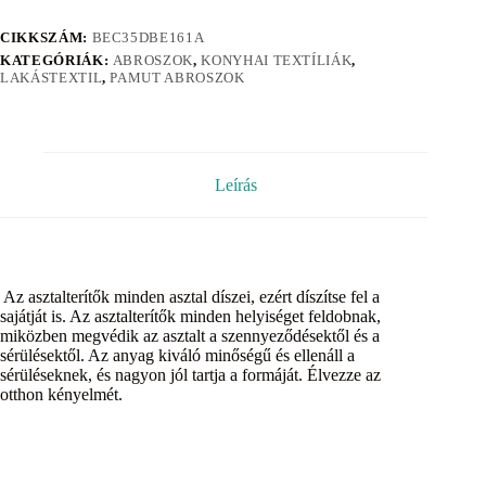
CIKKSZÁM:
BEC35DBE161A
KATEGÓRIÁK:
ABROSZOK
,
KONYHAI TEXTÍLIÁK
,
LAKÁSTEXTIL
,
PAMUT ABROSZOK
Leírás
Az asztalterítők minden asztal díszei, ezért díszítse fel a
sajátját is. Az asztalterítők minden helyiséget feldobnak,
miközben megvédik az asztalt a szennyeződésektől és a
sérülésektől. Az anyag kiváló minőségű és ellenáll a
sérüléseknek, és nagyon jól tartja a formáját. Élvezze az
otthon kényelmét.