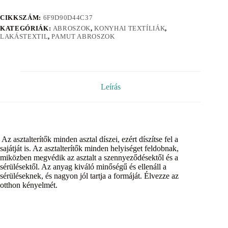
CIKKSZÁM:
6F9D90D44C37
KATEGÓRIÁK:
ABROSZOK
,
KONYHAI TEXTÍLIÁK
,
LAKÁSTEXTIL
,
PAMUT ABROSZOK
Leírás
Az asztalterítők minden asztal díszei, ezért díszítse fel a
sajátját is. Az asztalterítők minden helyiséget feldobnak,
miközben megvédik az asztalt a szennyeződésektől és a
sérülésektől. Az anyag kiváló minőségű és ellenáll a
sérüléseknek, és nagyon jól tartja a formáját. Élvezze az
otthon kényelmét.