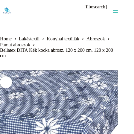
Skip
[fibosearch]
to
content
Home
Lakástextil
Konyhai textíliák
Abroszok
Pamut abroszok
Bellatex DITA Kék kocka abrosz, 120 x 200 cm, 120 x 200
cm