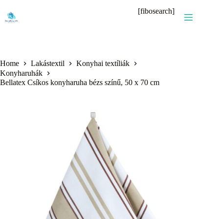
Skip
[fibosearch]
to
content
Home
Lakástextil
Konyhai textíliák
Konyharuhák
Bellatex Csíkos konyharuha bézs színű, 50 x 70 cm